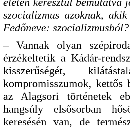
életen keresztül bemutatva 
szocializmus azoknak, akik
Fedőneve: szocializmusból?
– Vannak olyan szépirod
érzékeltetik a Kádár-rends
kisszerűségét, kilátás
kompromisszumok, kettős b
az Alagsori történetek e
hangsúly elsősorban hős
keresésén van, de termés