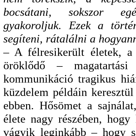
bocsátani, sokszor egés
gyakoroljuk. Ezek a törté
segíteni, rátalálni a hogyan
– A félresikerült életek, 
öröklődő – magatartás
kommunikáció tragikus hián
küzdelem példáin keresztül
ebben. Hősömet a sajnálat
élete nagy részében, hogy
vágyik leginkább – hogy sz