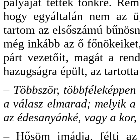
pályáját tették tönkre. Rem
hogy egyáltalán nem az üg
tartom az elsőszámú bűnösne
még inkább az ő főnökeiket
párt vezetőit, magát a rend
hazugságra épült, az tartotta
– Többször, többféleképpen 
a válasz elmarad; melyik a
az édesanyánké, vagy a kor,
– Hősöm imádja, félti az 