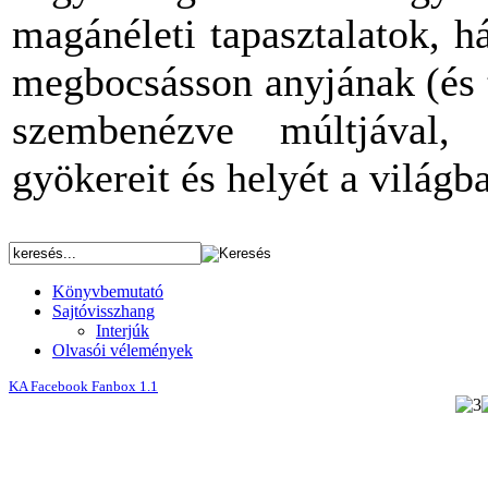
magánéleti tapasztalatok, h
megbocsásson anyjának (és t
szembenézve múltjával, 
gyökereit és helyét a világb
Könyvbemutató
Sajtóvisszhang
Interjúk
Olvasói vélemények
KA Facebook Fanbox 1.1