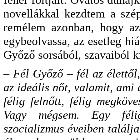
novellákkal kezdtem a szé
remélem azonban, hogy az 
egybeolvassa, az esetleg h
Győző sorsából, szavaiból ki
– Fél Győző – fél az élettől, 
az ideális nőt, valamit, ami 
félig felnőtt, félig megköv
Vagy mégsem. Egy féli
szocializmus éveiben találj