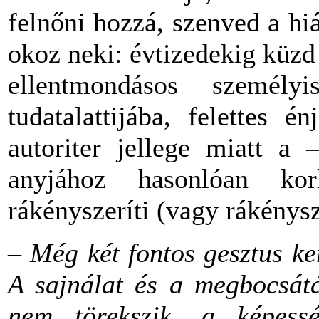
felnőni hozzá, szenved a hi
okoz neki: évtizedekig küzd 
ellentmondásos személy
tudatalattijába, felettes 
autoriter jellege miatt a 
anyjához hasonlóan korl
rákényszeríti (vagy rákénysz
– Még két fontos gesztus ke
A sajnálat és a megbocsátá
nem törekszik, a képess