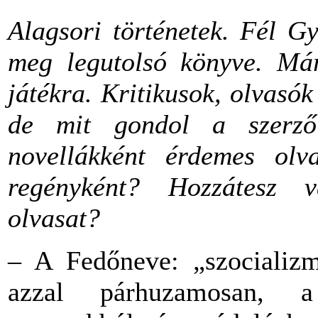
Alagsori történetek. Fél G
meg legutolsó könyve. Már
játékra. Kritikusok, olvasó
de mit gondol a szerző
novellákként érdemes olv
regényként? Hozzátesz va
olvasat?
– A Fedőneve: „szocializ
azzal párhuzamosan, a