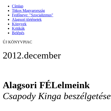
Címlap
Titkos Magyarország
Fedőneve: "Szocializmus"
Alagsori történetek
Könyvek
Kritikák
Belépés
ÚJ KÖNYVPIAC
2012.december
Alagsori FÉLelmeink
Csapody Kinga beszélgetése