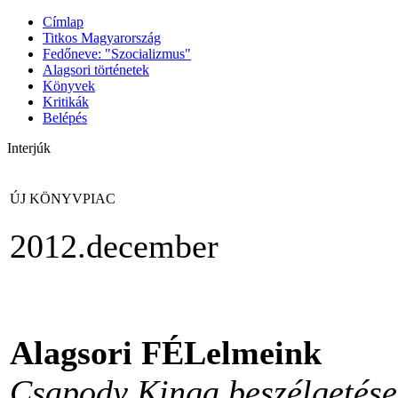
Címlap
Titkos Magyarország
Fedőneve: "Szocializmus"
Alagsori történetek
Könyvek
Kritikák
Belépés
Interjúk
ÚJ KÖNYVPIAC
2012.december
Alagsori FÉLelmeink
Csapody Kinga beszélgetése