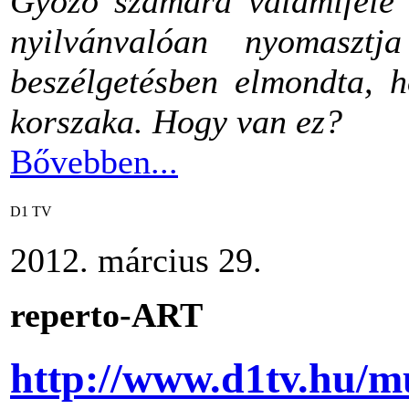
Győző számára valamiféle m
nyilvánvalóan nyomaszt
beszélgetésben elmondta, h
korszaka. Hogy van ez?
Bővebben...
D1 TV
2012. március 29.
reperto-ART
http://www.d1tv.hu/m