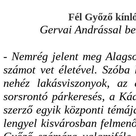
Fél Győző kínl
Gervai Andrással beszé
-
Nemrég jelent meg Alagso
számot vet életével. Szóba 
nehéz lakásviszonyok, az 
sorsrontó párkeresés, a Kád
szerző egyik központi témáj
lengyel kisvárosban felmenő