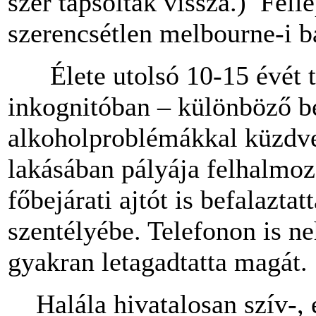
szer tapsolták vissza.) Fell
szerencsétlen melbourne-i ba
Élete utolsó 10-15 évét tel
inkognitóban – különböző b
alkoholproblémákkal küzdve
lakásában pályája felhalmozo
főbejárati ajtót is befalazta
szentélyébe. Telefonon is ne
gyakran letagadtatta magát.
Halála hivatalosan szív-, é