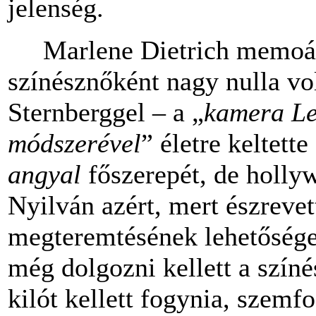
jelenség.
Marlene Dietrich memoárj
színésznőként nagy nulla vo
Sternberggel – a „
kamera Le
módszerével
” életre keltett
angyal
főszerepét, de hollyw
Nyilván azért, mert észrevet
megteremtésének lehetősége
még dolgozni kellett a színés
kilót kellett fogynia, szemf