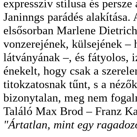
expresszív stílusa és persze
Janinngs parádés alakítása. 
elsősorban Marlene Dietrich
vonzerejének, külsejének – 
látványának –, és fátyolos, 
énekelt, hogy csak a szerele
titokzatosnak tűnt, s a néző
bizonytalan, meg nem fogal
Találó Max Brod – Franz Kaf
"Ártatlan, mint egy ragadoz