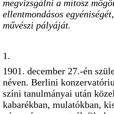
megvizsgálni a mítosz mögöt
ellentmondásos egyéniségét,
művészi pályáját.
1.
1901. december 27.-én szül
néven. Berlini konzervatóri
színi tanulmányai után közel
kabarékban, mulatókban, kis