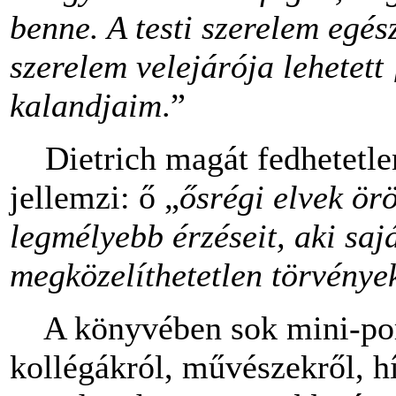
benne. A testi szerelem egés
szerelem velejárója lehetett 
kalandjaim
.”
Dietrich magát fedhetetlen
jellemzi: ő „
ősrégi elvek ör
legmélyebb érzéseit, aki sa
megközelíthetetlen törvények
A könyvében sok mini-portr
kollégákról, művészekről, h