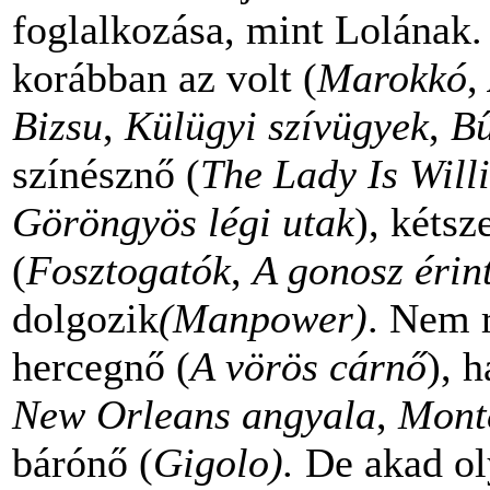
foglalkozása, mint Lolának.
korábban az volt (
Marokkó
,
Bizsu
,
Külügyi szívügyek
,
B
színésznő (
The Lady Is Will
Göröngyös légi utak
), kétsz
(
Fosztogatók
,
A gonosz érin
dolgozik
(Manpower)
. Nem r
hercegnő (
A vörös cárnő
), 
New Orleans
angyala
,
Monte
bárónő (
Gigolo).
De akad ol