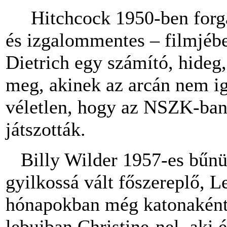
Hitchcock 1950-ben forgato
és izgalommentes – filmjéb
Dietrich egy számító, hideg,
meg, akinek az arcán nem i
véletlen, hogy az NSZK-ban
játszották.
Billy Wilder 1957-es bűnü
gyilkossá vált főszereplő, L
hónapokban még katonaként
lebujban Christine-nel, aki