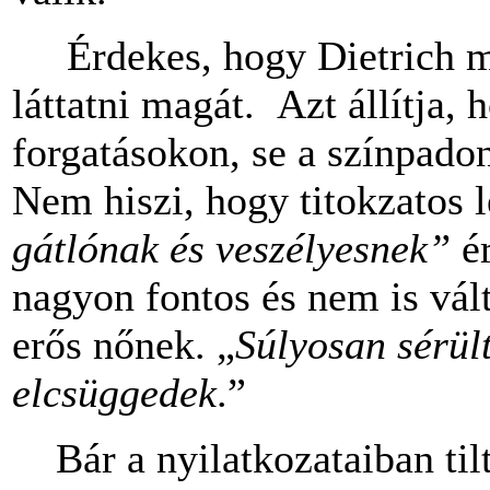
Érdekes, hogy Dietrich mi
láttatni magát. Azt állítja,
forgatásokon, se a színpado
Nem hiszi, hogy titokzatos l
gátlónak és veszélyesnek”
é
nagyon fontos és nem is vál
erős nőnek. „
Súlyosan sérül
elcsüggedek
.”
Bár a nyilatkozataiban tilt