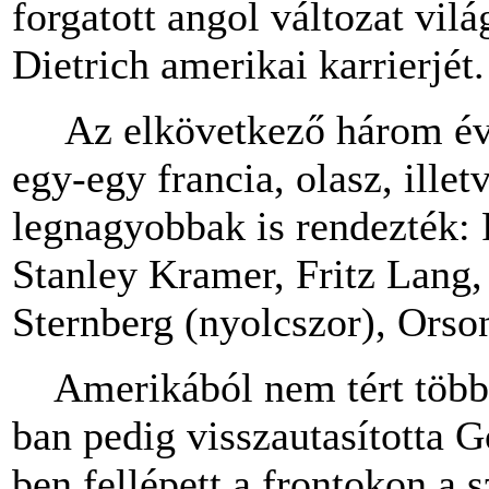
forgatott angol változat világ
Dietrich amerikai karrierjét.
Az elkövetkező három évt
egy-egy francia, olasz, ille
legnagyobbak is rendezték: 
Stanley Kramer, Fritz Lang,
Sternberg (nyolcszor), Orson
Amerikából nem tért többé 
ban pedig visszautasította G
ben fellépett a frontokon a s