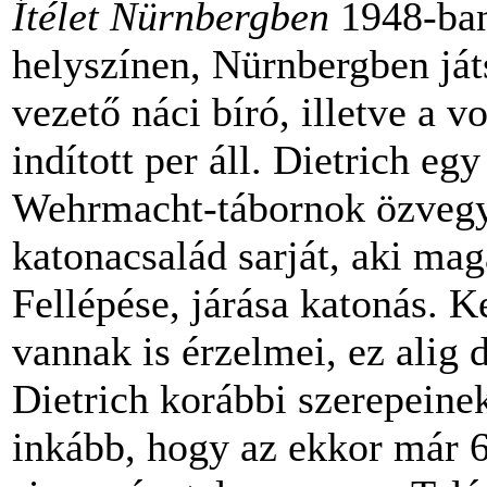
Ítélet Nürnbergben
1948-ban
helyszínen, Nürnbergben já
vezető náci bíró, illetve a v
indított per áll. Dietrich eg
Wehrmacht-tábornok özvegyé
katonacsalád sarját, aki mag
Fellépése, járása katonás. 
vannak is érzelmei, ez alig 
Dietrich korábbi szerepein
inkább, hogy az ekkor már 