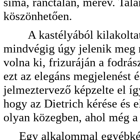
sima, ránctalan, merev. Talá
köszönhetően.
A kastélyából kilakoltato
mindvégig úgy jelenik meg 
volna ki, frizuráján a fodrá
ezt az elegáns megjelenést é
jelmeztervező képzelte el í
hogy az Dietrich kérése és 
olyan közegben, ahol még a
Egy alkalommal egyébként,