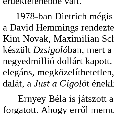
érdektelenebbé vált.
1978-ban Dietrich mégis el
a David Hemmings rendezte
Kim Novak, Maximilian Sche
készült
Dzsigoló
ban, mert a
negyedmillió dollárt kapott
elegáns, megközelíthetetlen,
dalát, a
Just a Gigoló
t énekl
Ernyey Béla is játszott a f
forgatott. Ahogy erről memo