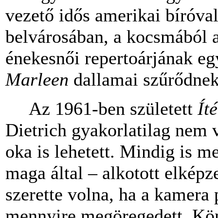
vezető idős amerikai bíróva
belvárosában, a kocsmából a
énekesnői repertoárjának eg
Marleen
dallamai szűrődnek
Az 1961-ben született
Ít
Dietrich gyakorlatilag nem v
oka is lehetett. Mindig is me
maga által – alkotott elkép
szerette volna, ha a kamera
mennyire megöregedett. Kön