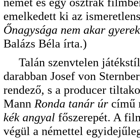
német és egy osztrák filmbe
emelkedett ki az ismeretlens
Őnagysága nem akar gyere
Balázs Béla írta.)
Talán szenvtelen játékstílu
darabban Josef von Sternber
rendező, s a producer tiltak
Mann
Ronda tanár úr
című r
kék angyal
főszerepét. A fi
végül a némettel egyidejűle