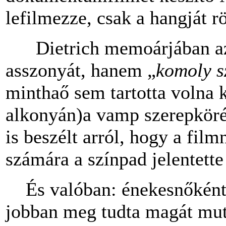
lefilmezze, csak a hangját r
Dietrich memoárjában azt 
asszonyát, hanem „
komoly s
minthaő sem tartotta volna 
alkonyán)a vamp szerepköré
is beszélt arról, hogy a film
számára a színpad jelentette
És valóban: énekesnőként j
jobban meg tudta magát mut