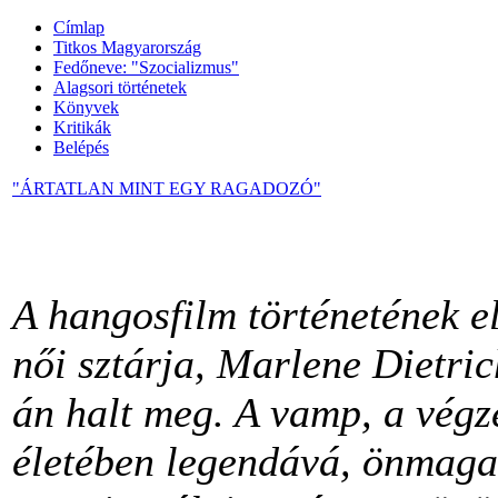
Címlap
Titkos Magyarország
Fedőneve: "Szocializmus"
Alagsori történetek
Könyvek
Kritikák
Belépés
"ÁRTATLAN MINT EGY RAGADOZÓ"
A hangosfilm történetének e
női sztárja, Marlene Dietric
án halt meg. A vamp, a végze
életében legendává, önmaga