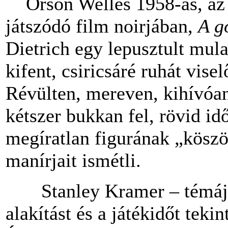
Orson Welles 1958-as, az 
játszódó film noirjában,
A g
Dietrich egy lepusztult mula
kifent, csiricsáré ruhát vise
Révülten, mereven, kihívóa
kétszer bukkan fel, rövid id
megíratlan figurának „köszö
manírjait ismétli.
Stanley Kramer – témáját, 
alakítást és a játékidőt teki