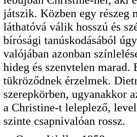
játszik. Közben egy részeg m
láthatóvá válik hosszú és sz
bírósági tanúskodásából úgy 
valójában azonban színlelé
hideg és szenvtelen marad. 
tükröződnek érzelmek. Diet
szerepkörben, ugyanakkor az
a Christine-t leleplező, lev
szinte csapnivalóan rossz.