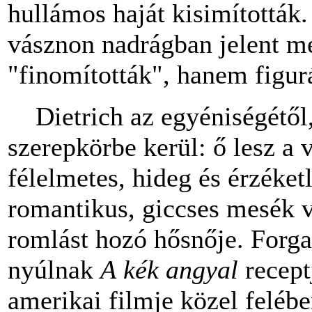
hullámos haját kisimították.
vásznon nadrágban jelent m
"finomították", hanem figurá
Dietrich az egyéniségétől,
szerepkörbe kerül: ő lesz a 
félelmetes, hideg és érzéket
romantikus, giccses mesék v
romlást hozó hősnője. Forga
nyúlnak
A
kék angyal
recep
amerikai filmje közel feléb