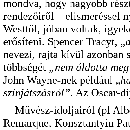
mondva, hogy nagyobb részt
rendezőiről – elismeréssel n
Westtől, jóban voltak, igyek
erősíteni. Spencer Tracyt, „
a
nevezi, rajta kívül azonban 
többségét
„nem áldotta meg 
John Wayne-nek például „
ha
színjátszásról”
. Az Oscar-dí
Művész-idoljairól (pl Albe
Remarque, Konsztantyin Paus