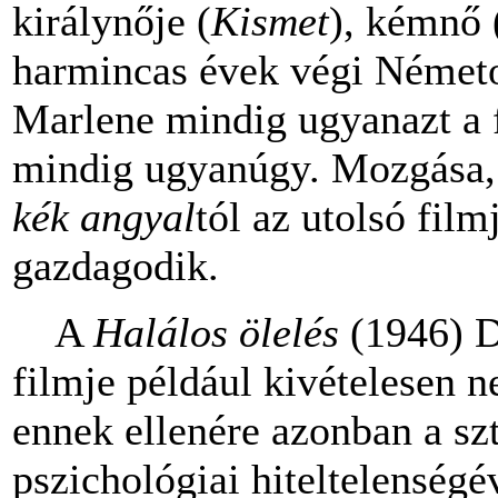
királynője (
Kismet
), kémnő 
harmincas évek végi Német
Marlene mindig ugyanazt a f
mindig ugyanúgy. Mozgása, 
kék angyal
tól az utolsó film
gazdagodik.
A
Halálos ölelés
(1946) D
filmje például kivételesen 
ennek ellenére azonban a szt
pszichológiai hiteltelenségév