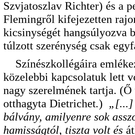
Szvjatoszlav Richter) és a p
Flemingről kifejezetten rajon
kicsinységét hangsúlyozva b
túlzott szerénység csak egyf
Színészkollégáira emlékezv
közelebbi kapcsolatuk lett v
nagy szerelmének tartja. (Ő 
otthagyta Dietrichet
.
)
„[...]
bálvány, amilyenre sok assz
hamisságtól, tiszta volt és
át