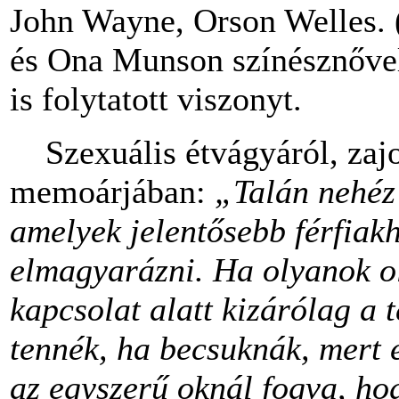
John Wayne, Orson Welles. 
és Ona Munson színésznővel
is folytatott viszonyt.
Szexuális étvágyáról, zajos
memoárjában:
„Talán nehéz
amelyek jelentősebb férfiak
elmagyarázni. Ha olyanok ol
kapcsolat alatt kizárólag a t
tennék, ha becsuknák, mert
az egyszerű oknál fogva, ho