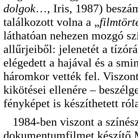
dolgok
…, Iris, 1987) beszám
találkozott volna a „
filmtör
láthatóan nehezen mozgó szí
allűrjeiből: jelenetét a tízó
elégedett a hajával és a smi
háromkor vették fel. Viszon
kikötései ellenére – beszélg
fényképet is készíthetett ról
1984-ben viszont a színés
dokumentumfilmet készítő 