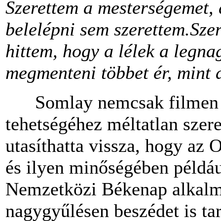
Szerettem a mesterségemet, 
belelépni sem szerettem.
Szer
hittem, hogy a lélek a legna
megmenteni többet ér, mint a
Somlay nemcsak filmen és
tehetségéhez méltatlan szer
utasíthatta vissza, hogy az 
és ilyen minőségében példáu
Nemzetközi Békenap alkalmá
nagygyűlésen beszédet is tar