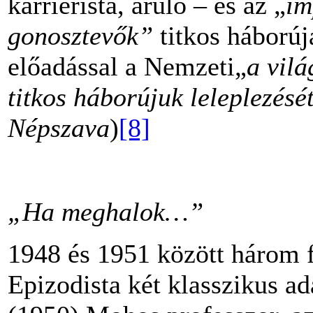
karrierista, áruló – és az „
im
gonosztevők”
titkos háborúj
előadással a Nemzeti„
a vilá
titkos háborújuk leleplezésé
Népszava
)
[8]
„Ha meghalok…”
1948 és 1951 között három f
Epizodista két klasszikus a