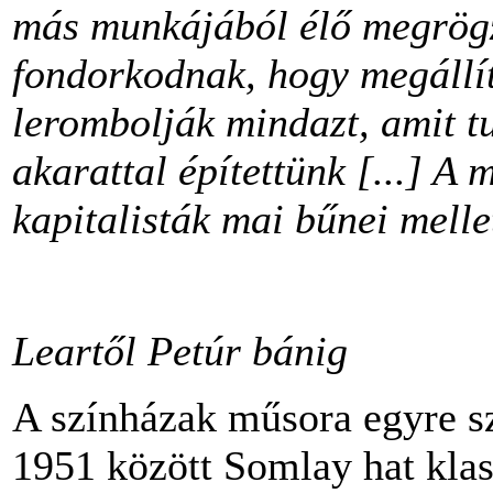
más munkájából élő megrögz
fondorkodnak, hogy megállíts
lerombolják mindazt, amit t
akarattal építettünk [...] A 
kapitalisták mai bűnei melle
Leartől Petúr bánig
A színházak műsora egyre sz
1951 között Somlay hat klas