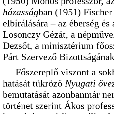
(1950) Mohos professzor, az
házasság
ban (1951) Fischer
elbírálására – az éberség és
Losonczy Gézát, a népművel
Dezsőt, a minisztérium főosz
Párt Szervező Bizottságának t
Főszereplő viszont a sok
hatását tükröző
Nyugati öve
bemutatását azonbanmár ne
történet szerint Ákos profes