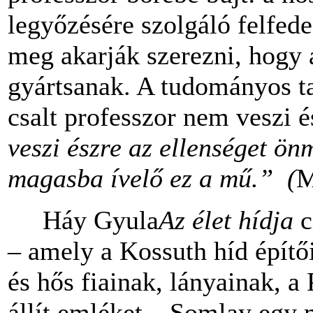
legyőzésére szolgáló felfede
meg akarják szerezni, hogy 
gyártsanak. A tudományos t
csalt professzor nem veszi é
veszi észre az ellenséget ön
magasba ívelő ez a mű.”
(
M
Háy Gyula
Az élet hídja
c
– amely a Kossuth híd építő
és hős fiainak, lányainak, a
állít emléket – Somlay egy m