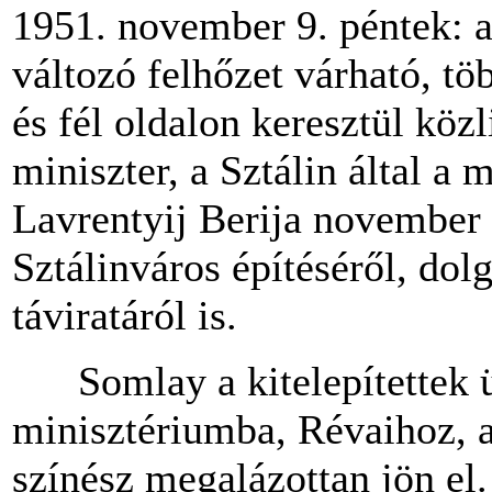
1951. november 9. péntek: a 
változó felhőzet várható, tö
és fél oldalon keresztül köz
miniszter, a Sztálin által 
Lavrentyij Berija november 7
Sztálinváros építéséről, dol
táviratáról is.
Somlay a kitelepítettek 
minisztériumba, Révaihoz, 
színész megalázottan jön el.