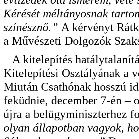
Kérését méltányosnak tartom
színésznő.”
A kérvényt Rátk
a Művészeti Dolgozók Szaksz
A kitelepítés hatálytalanít
Kitelepítési Osztályának a v
Miután Csathónak hosszú idő
feküdnie, december 7-én – o
újra a belügyminiszterhez fo
olyan állapotban vagyok, ho