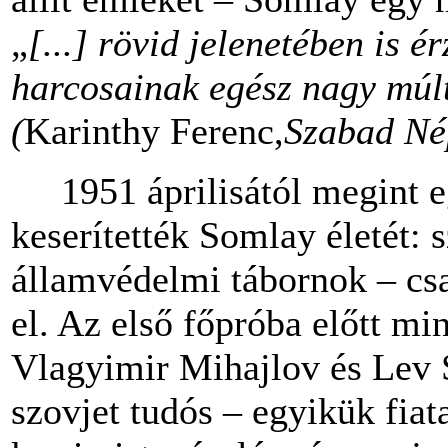
„
[...] rövid jelenetében is é
harcosainak egész nagy múltj
(
Karinthy Ferenc,
Szabad Né
1951 áprilisától megint eg
keserítették Somlay életét: 
államvédelmi tábornok – csa
el. Az első főpróba előtt mi
Vlagyimir Mihajlov és Lev
szovjet tudós – egyikük fiat