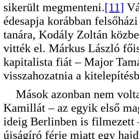
sikerült megmenteni.
[11]
Vá
édesapja korábban felsőházi 
tanára, Kodály Zoltán közb
vitték el. Márkus László fői
kapitalista fiát – Major Ta
visszahozatnia a kitelepítésb
Mások azonban nem voltak 
Kamillát – az egyik első ma
ideig Berlinben is filmezett
újságíró férje miatt egy haj