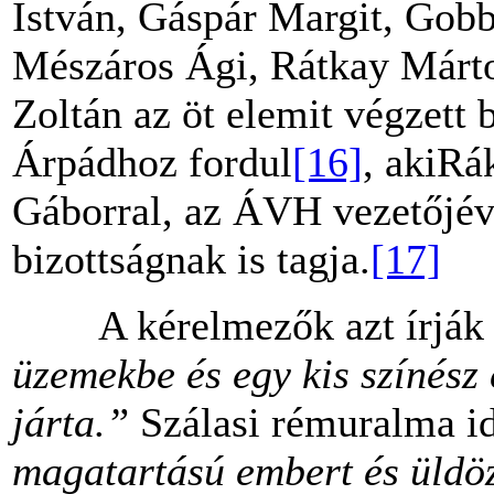
István, Gáspár Margit, Gobb
Mészáros Ági, Rátkay Márt
Zoltán az öt elemit végzett
Árpádhoz fordul
[16]
, akiRá
Gáborral, az ÁVH vezetőjével
bizottságnak is tagja.
[17]
A kérelmezők azt írják D
üzemekbe és
egy kis színész 
járta.”
Szálasi rémuralma id
magatartású embert és üldöz