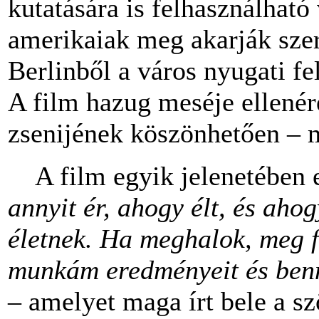
kutatására is felhasználható
amerikaiak meg akarják szere
Berlinből a város nyugati fel
A film hazug meséje ellenér
zsenijének köszönhetően – m
A film egyik jelenetében e
annyit ér, ahogy élt, és aho
életnek. Ha meghalok, meg fo
munkám eredményeit és be
– amelyet maga írt bele a 