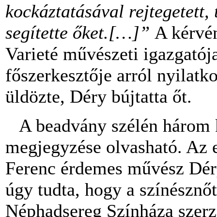
kockáztatásával rejtegetett,
segítette őket.
[…]”
A kérvén
Varieté művészeti igazgatój
főszerkesztője arról nyilat
üldözte, Déry bújtatta őt.
A beadvány szélén három kü
megjegyzése olvasható. Az e
Ferenc érdemes művész Déry 
úgy tudta, hogy a színésznő
Néphadsereg Színháza szerző