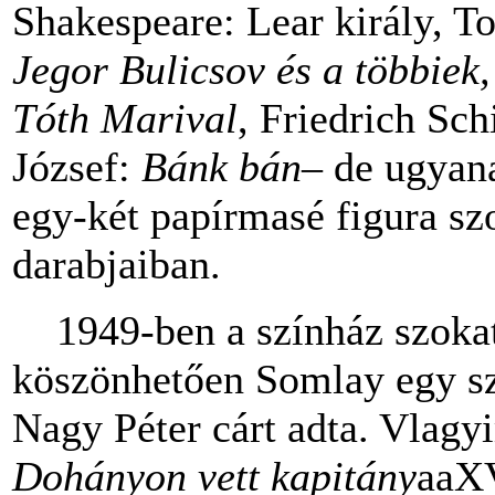
Shakespeare: Lear király, To
Jegor Bulicsov és a többiek
Tóth Marival
, Friedrich Sch
József:
Bánk bán
– de ugyan
egy-két papírmasé figura sz
darabjaiban.
1949-ben a színház szokat
köszönhetően Somlay egy szo
Nagy Péter cárt adta. Vlag
Dohányon vett kapitány
aaXV