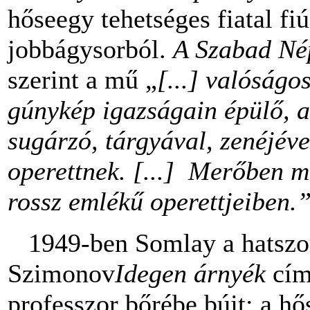
hőseegy tehetséges fiatal fi
jobbágysorból.
A Szabad Né
szerint a mű „
[...] valóságo
gúnykép igazságain épülő, a 
sugárzó, tárgyával, zenéjéve
operettnek. [...] Merőben m
rossz emlékű operettjeiben.
1949-ben Somlay a hatszoro
Szimonov
Idegen árnyék
cím
professzor bőrébe bújt: a hő