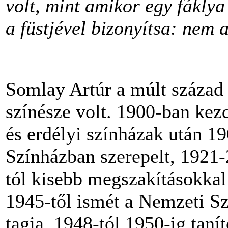
volt, mint amikor egy fákly
a füstjével bizonyítsa: nem
Somlay Artúr a múlt század
színésze volt. 1900-ban kezd
és erdélyi színházak után 1
Színházban szerepelt, 1921-
tól kisebb megszakításokkal
1945-től ismét a Nemzeti Sz
tagja. 1948-tól 1950-ig tanít