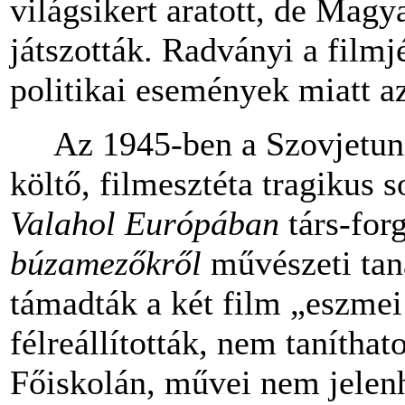
világsikert aratott, de Mag
játszották. Radványi a filmj
politikai események miatt az
Az 1945-ben a Szovjetuniób
költő, filmesztéta tragikus s
Valahol Európában
társ-for
búzamezőkről
művészeti taná
támadták a két film „eszmei 
félreállították, nem tanítha
Főiskolán, művei nem jelen