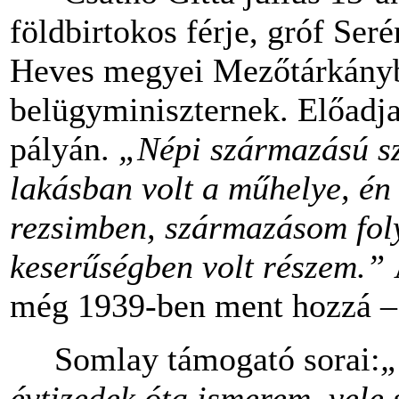
földbirtokos férje, gróf Seré
Heves megyei Mezőtárkányba
belügyminiszternek. Előadja
pályán.
„Népi származású s
lakásban volt a műhelye, én 
rezsimben, származásom fol
keserűségben volt részem.”
még 1939-ben ment hozzá 
Somlay támogató sorai:
„
évtizedek óta ismerem, vele 