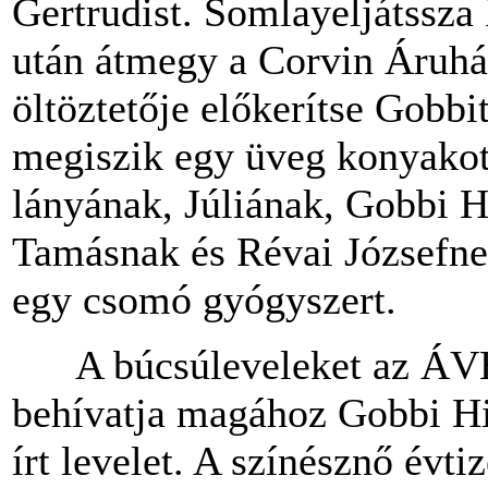
Gertrudist. Somlayeljátssza 
után átmegy a Corvin Áruház
öltöztetője előkerítse Gobb
megiszik egy üveg konyakot
lányának, Júliának, Gobbi 
Tamásnak és Révai Józsefnek
egy csomó gyógyszert.
A búcsúleveleket az ÁVH l
behívatja magához Gobbi Hi
írt levelet. A színésznő évt