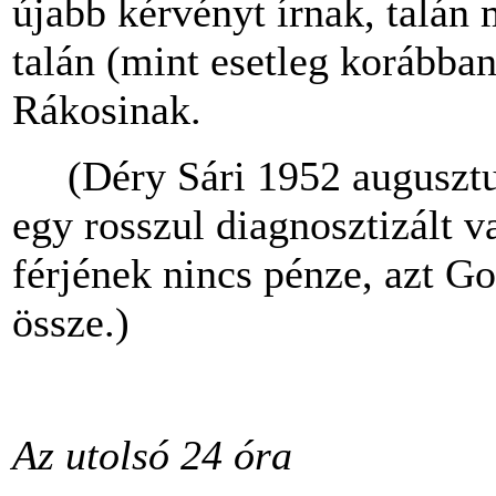
újabb kérvényt írnak, talán
talán (mint esetleg korábba
Rákosinak.
(Déry Sári 1952 augusztus
egy rosszul diagnosztizált 
férjének nincs pénze, azt Go
össze.)
Az utolsó 24 óra