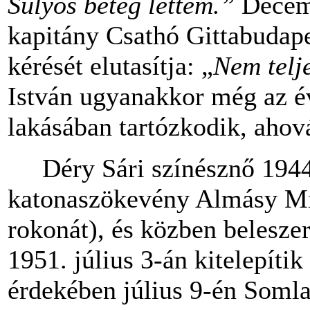
Súlyos beteg lettem.”
Decemb
kapitány Csathó Gittabudape
kérését elutasítja: „
Nem telje
István ugyanakkor még az év
lakásában tartózkodik, ahov
Déry Sári színésznő 1944 
katonaszökevény Almásy Mik
rokonát), és közben beleszer
1951. július 3-án kitelepíti
érdekében július 9-én Somla