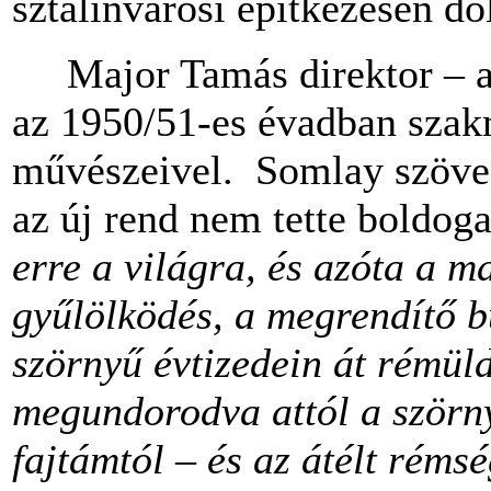
sztálinvárosi építkezésen do
Major Tamás direktor – az 
az 1950/51-es évadban szakma
művészeivel. Somlay szöveg
az új rend nem tette boldog
erre a világra, és azóta a m
gyűlölködés, a megrendítő b
szörnyű évtizedein át rémül
megundorodva attól a szörny
fajtámtól – és az átélt rémség