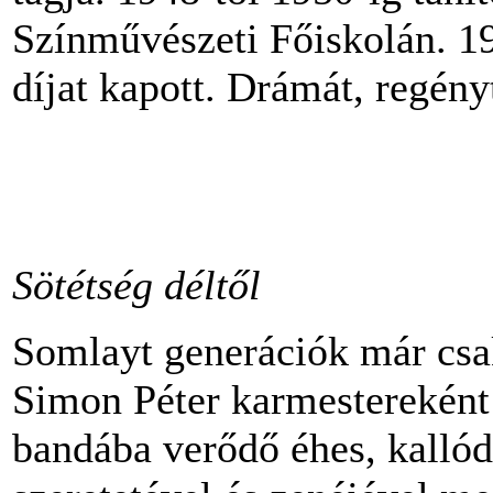
Színművészeti Főiskolán. 1
díjat kapott. Drámát, regényt
Sötétség déltől
Somlayt generációk már cs
Simon Péter karmestereként 
bandába verődő éhes, kallód