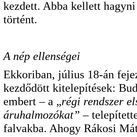
kezdett. Abba kellett hagyni 
történt.
A nép ellenségei
Ekkoriban, július 18-án fej
kezdődött kitelepítések: Bu
embert – a „
régi rendszer el
áruhalmozókat” –
telepítet
falvakba. Ahogy Rákosi Má