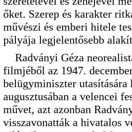
szeretetével és zenéjével me
őket. Szerep és karakter rit
művészi és emberi hitele tes
pályája legjelentősebb alakí
Radványi Géza neorealista 
filmjéből az 1947. december
belügyminiszter utasítására
augusztusában a velencei fes
művet, azt azonban Radványi
visszavonatták a hivatalos 