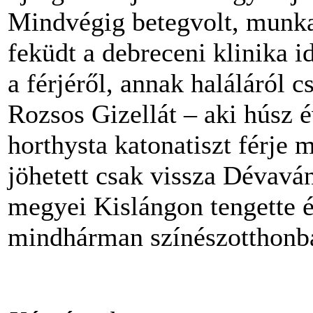
Mindvégig betegvolt, munka
feküdt a debreceni klinika 
a férjéről, annak haláláról c
Rozsos Gizellát – aki húsz 
horthysta katonatiszt férje 
jöhetett csak vissza Dévavá
megyei Kislángon tengette é
mindhárman színészotthonba