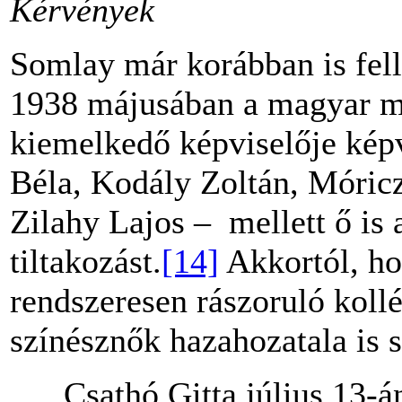
Kérvények
Somlay már korábban is fell
1938 májusában a magyar mű
kiemelkedő képviselője képv
Béla, Kodály Zoltán, Móric
Zilahy Lajos – mellett ő is a
tiltakozást.
[14]
Akkortól, hog
rendszeresen rászoruló kollég
színésznők hazahozatala is s
Csathó Gitta július 13-án,