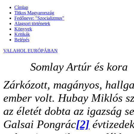
Címlap
Titkos Magyarország
Fedőneve: "Szocializmus"
Alagsori történetek
Könyvek
Kritikák
Belépés
VALAHOL EURÓPÁBAN
Somlay Artúr és kora
Zárkózott, magányos, hallga
ember volt. Hubay Miklós sz
az életét dobta az igazság 
Galsai Pongrác
[2]
évtizedek