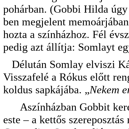
pohárban. (Gobbi Hilda úg
ben megjelent memoárjában
hozta a színházhoz. Fél évs
pedig azt állítja: Somlayt eg
Délután Somlay elviszi Kál
Visszafelé a Rókus előtt ren
koldus sapkájába. „
Nekem er
Aszínházban Gobbit keresi
este – a kettős szereposztás