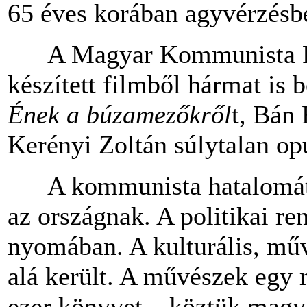
65 éves korában agyvérzésb
A Magyar Kommunista Pár
készített filmből hármat is b
Ének a búzamezőkről
t, Bán
Kerényi Zoltán súlytalan op
A kommunista hatalomátvéte
az országnak. A politikai re
nyomában. A kulturális, művé
alá került. A művészek egy r
ezer könyvet – köztük magya