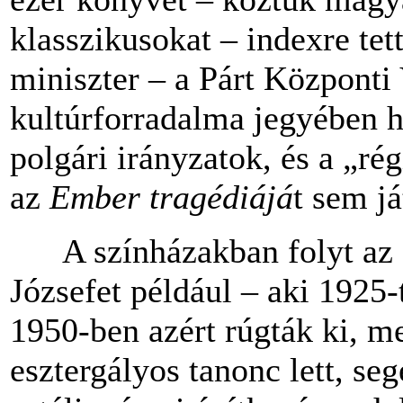
klasszikusokat – indexre te
miniszter – a Párt Központi
kultúrforradalma jegyében ha
polgári irányzatok, és a „ré
az
Ember tragédiájá
t sem j
A színházakban folyt az os
Józsefet például – aki 1925-
1950-ben azért rúgták ki, me
esztergályos tanonc lett, s