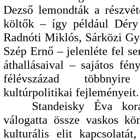
Dezső lemondták a részvéte
költők – így például Déry 
Radnóti Miklós, Sárközi Gy
Szép Ernő – jelenléte fel s
áthallásaival – sajátos fé
félévszázad többnyire
kultúrpolitikai fejleményeit.
Standeisky Éva korább
válogatta össze vaskos kö
kulturális elit kapcsolatát