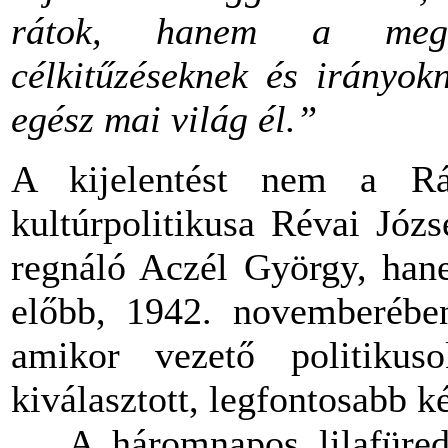
rátok, hanem a megkö
célkitűzéseknek és irányok
egész mai világ él.”
A kijelentést nem a Rák
kultúrpolitikusa Révai Józs
regnáló Aczél György, hane
előbb, 1942. novemberében
amikor vezető politikuso
kiválasztott, legfontosabb k
A háromnapos lilafüredi