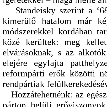
Standeisky szerint a ‘68 
kimerülő hatalom már képt
módszerekkel kordában tart
közé kerültek: meg kellet
elvárásoknak, s az alkotók
elejére egyfajta patthelyz
reformpárti erők közötti n
rendpártiak felülkerekedésé
Hozzátehetnénk: az egész 
párton belüli erőviszonyok