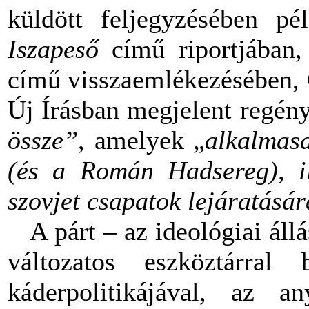
küldött feljegyzésében pé
Iszapeső
című riportjában,
című visszaemlékezésében,
Új Írásban megjelent regény
össze”
, amelyek „
alkalmas
(és a Román Hadsereg), il
szovjet csapatok lejáratásár
A párt – az ideológiai állá
változatos eszköztárral 
káderpolitikájával, az an