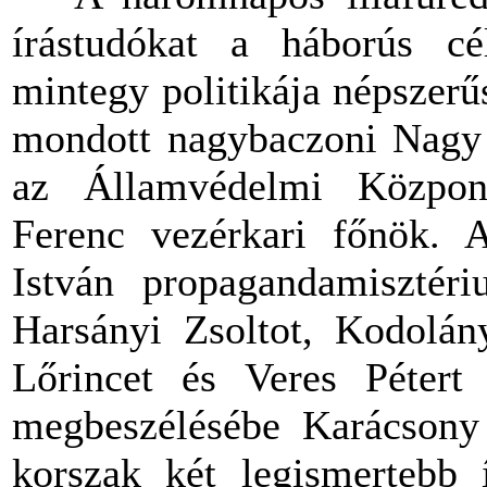
írástudókat a háborús cél
mintegy politikája népszerű
mondott nagybaczoni Nagy 
az Államvédelmi Központ
Ferenc vezérkari főnök. A
István propagandamisztéri
Harsányi Zsoltot, Kodolán
Lőrincet és Veres Pétert
megbeszélésébe Karácsony 
korszak két legismertebb 