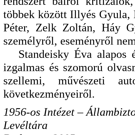
rendszert balról kritizálók
többek között Illyés Gyula,
Péter, Zelk Zoltán, Háy Gy
személyről, eseményről nem 
Standeisky Éva alapos é
izgalmas és szomorú olvasm
szellemi, művészeti au
következményeiről.
1956-os Intézet – Állambizt
Levéltára