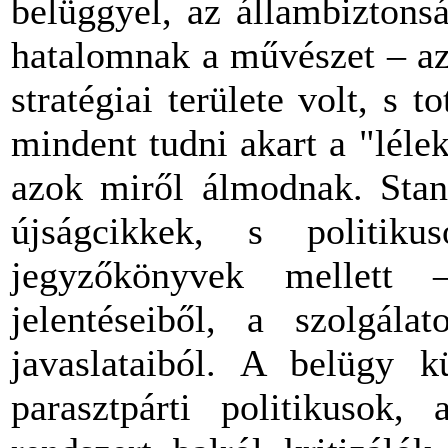
belüggyel, az állambiztons
hatalomnak a művészet – az
stratégiai területe volt, s 
mindent tudni akart a "léle
azok miről álmodnak. Stand
újságcikkek, s politiku
jegyzőkönyvek mellett
jelentéseiből, a szolgálat
javaslataiból. A belügy k
parasztpárti politikusok, 