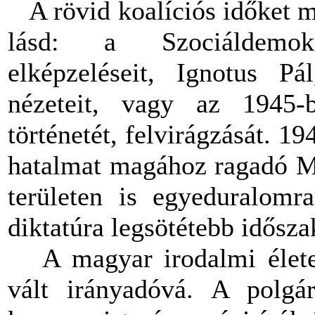
A rövid koalíciós időket mé
lásd: a Szociáldemokr
elképzeléseit, Ignotus P
nézeteit, vagy az 1945-b
történetét, felvirágzását. 19
hatalmat magához ragadó Ma
területen is egyeduralomra
diktatúra legsötétebb idősza
A magyar irodalmi életet 
vált irányadóvá. A polgári