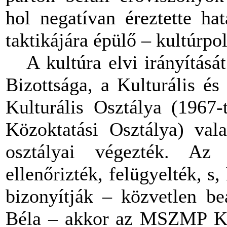
hol negatívan éreztette h
taktikájára épülő – kultúrpol
A kultúra elvi irányításá
Bizottsága, a Kulturális é
Kulturális Osztálya (1967-
Közoktatási Osztálya) val
osztályai végezték. Az 
ellenőrizték, felügyelték, s,
bizonyítják – közvetlen be
Béla – akkor az MSZMP K