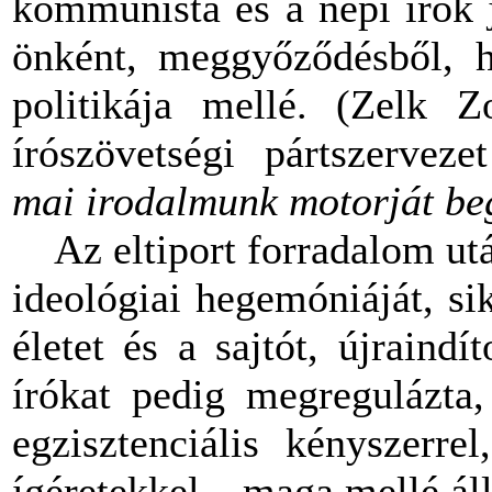
kommunista és a népi írók 
önként, meggyőződésből, hi
politikája mellé. (Zelk Z
írószövetségi pártszervez
mai irodalmunk motorját beg
Az eltiport forradalom után
ideológiai hegemóniáját, sik
életet és a sajtót, újraindí
írókat pedig megregulázta, 
egzisztenciális kényszerre
ígéretekkel – maga mellé áll