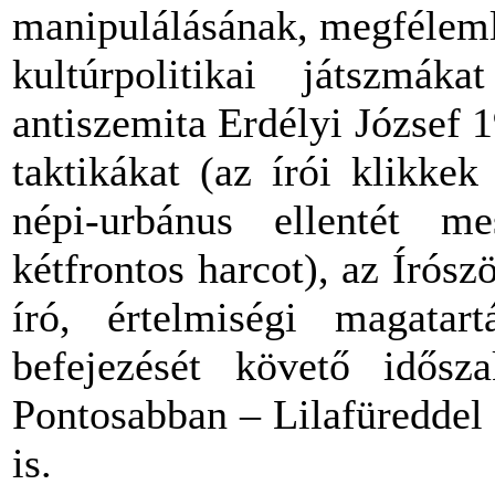
manipulálásának, megfélemlí
kultúrpolitikai játszmák
antiszemita Erdélyi József 1
taktikákat (az írói klikkek
népi-urbánus ellentét me
kétfrontos harcot), az Írós
író, értelmiségi magatar
befejezését követő idősz
Pontosabban – Lilafüreddel
is.