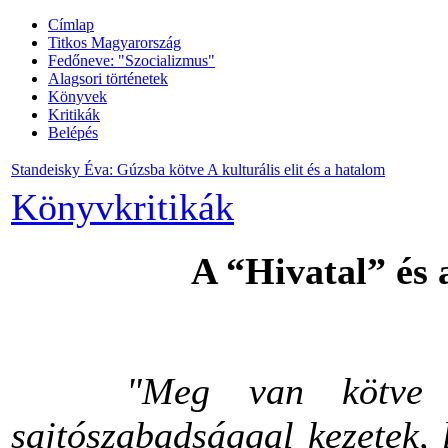
Címlap
Titkos Magyarország
Fedőneve: "Szocializmus"
Alagsori történetek
Könyvek
Kritikák
Belépés
Standeisky Éva: Gúzsba kötve A kulturális elit és a hatalom
Könyvkritikák
A “Hivatal” és 
"Meg van kötve
sajtószabadsággal kezetek, 