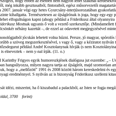
szögezi, hogy ebben az esetben nem nagyon lehet szakmai kérdésekről vi
ből, még inkább gesztusaiból, fintoraiból, egész műsorvezetői magatar
e: a 2007. január végi egy hetes Gyurcsány-interjúsorozatában gyakorlat
inte kihallgatta. Természetesen az újságírónak is joga, hogy egy-egy po
het elfogultságon kapni (ahogy például a Friderikusz által olyannyira 
iderikusz Most
nak ugyanis ő volt a vezető szerkesztője. (Mindamellett 
 kölcsönkér néhány kazettát –, de ezzel az odavetett megjegyzésével mint
ológjaiból jócskán lehetett volna húzni. Persze, jó magyar, spórolós k
gorúbb a szöveg megszerkesztésével, s vagy ő, vagy a kéziratot nyilván
A tőzsdegurut például André Kosztolanynak hívják (s nem Kosztolányinak 
 is elneveztek – nem y-nal írják. (11. o.)
l Karinthy Frigyes egyik humoreszkjének dialógusa jut eszembe:
„– Ur
n hangsúlyozza, milyen nagyra tartja az újságírót, majd szomorúan ar
juk, hogy a „mellőzött” 1991 és 2008 között három kereskedelmi és egy k
nyagi eredménnyel. S nyilván az is bizonyság Friderikusz szellemi kita
dézi, miszerint, ha ő kiszabadul a palackból, az Isten se fogja megállí
oldal, 3700 forint)