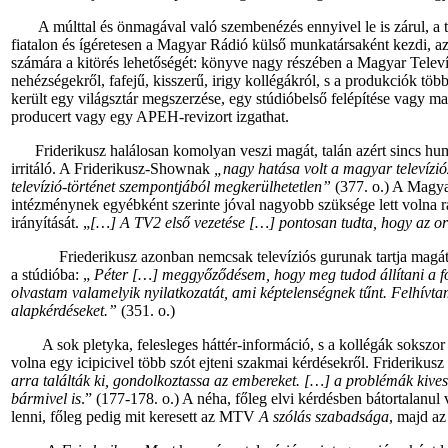
A múlttal
és
önmagával
való
szembenézés ennyivel le is zárul, a
fiatalon
és
ígéretesen a Magyar Rádió külső munkatársaként kezdi, a
számára a kitörés lehetőségét: könyve nagy részében a Magyar Televíz
nehézségekről, fafejű, kisszerű, irigy kollégákról, s a produkciók tö
került egy világsztár
megszerzése
, egy stúdióbelső felépítése vagy
ma
producert vagy egy APEH-revizort izgathat.
Friderikusz
halálosan komolyan veszi magát,
talán
azért sincs hu
irritáló. A Friderikusz-Shownak
„nagy hatása volt a magyar televízi
televízió-történet szempontjából megkerülhetetlen”
(377. o.) A Magyar
intézménynek egyébként szerinte jóval nagyobb szüksége lett volna rá
irányítását. „
[…] A TV2 első vezetése […] pontosan tudta, hogy az o
Friederikusz azonban nemcsak televíziós gurunak tartja magát, ha
a stúdióba: „
Péter […] meggyőződésem, hogy meg tudod állítani a fori
olvastam valamelyik nyilatkozatát, ami képtelenségnek tűnt. Felhívtam
alapkérdéseket.”
(351. o.)
A sok pletyka, felesleges háttér-információ, s a kollégák sokszor becs
volna egy icipicivel több szót ejteni szakmai kérdésekről. Friderikusz k
arra találták ki, gondolkoztassa az embereket. […] a problémák kives
bármivel is
.” (177-178. o.) A néha, főleg elvi kérdésben bátortalanu
lenni, főleg pedig mit keresett az MTV
A szólás szabadsága
, majd 