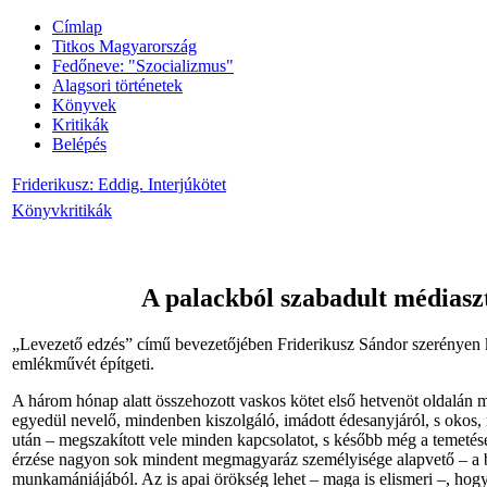
Címlap
Titkos Magyarország
Fedőneve: "Szocializmus"
Alagsori történetek
Könyvek
Kritikák
Belépés
Friderikusz: Eddig. Interjúkötet
Könyvkritikák
A
palackból
szabadult
médiasz
„Levezető
edzés”
című
bevezetőjében
Friderikusz
Sándor
szerényen
emlékművét
építgeti
.
A
három
hónap
alatt
összehozott
vaskos
kötet
első
hetvenöt
oldalán
m
egyedül
nevelő
,
mindenben
kiszolgáló
,
imádott
édesanyjáról
, s
okos
,
után
–
megszakított
vele
minden
kapcsolatot
, s
később
még
a
temetés
érzése
nagyon
sok
mindent
megmagyaráz
személyisége
alapvető
– a
munkamániájából
.
Az
is
apai
örökség
lehet
–
maga
is
elismeri
–,
hog