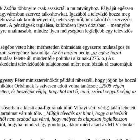
ik Zsófia többnyire csak asszisztál a mutatványhoz. Pályáját egészen
nagyvárosban szervez talk-showkat. Igazából a televízió hozza meg
rehozásának körülményeiről, nehézségeiről, intrikákról
és
szervezési
sen. A pénzügyek taglalása, különösen ilyen dózisban – mennyibe
yre unalmasabb, mindez ilyen mélységben legfeljebb egy televíziós
égébe vetett hite:
mérhetetlen
önimádata egyszerre mulatságos
és
zott szerepéhez hasonlítja.
Az
én mozim
pedig „
az
egész hazai
tudása felette áll mindenféle politikai alkunak.(275. o.) Az
skedelmi televízióadók tulajdonosai miért nem bízták rá csatornájuk
sy Péter miniszterelnököt például rábeszéli, hogy jöjjön be hozzá
kátor Orbánnak is szívesen adott volna tanácsot: „
2005 végén
ten, és beszéljük végig, hogy hol tart ő, mi ő, szóval vegyük végig az
sorban a kicsit apa-figurának tűnő Vitrayt sérti vérig) talán lehetett
s tartalmat várunk tőle.
„Műfaji tévedés azt hinni, hogy a televíziót
vétől nem szabad azt várni, hogy mélyen és alaposan foglalkozzon
usztól, hogyha mindezt így gondolja, akkor miért akart az MTV elnöke