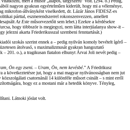
tatkozni, mert a műsor „alapos, tárgyszerű” volt. (294. o.) Pedig,
tásából nagyon gyakran egyértelműen kiderült, hogy mi a véleménye,
ilag mikrofon-állványként viselkedett, dr. Lázár János FIDESZ-es
litikai párttal, eszmerendszerrel rokonszenvezzen, amellett
lesajnált
Az Este
műsorvezetőit sem lehet.) Ezekre a kérdésekre
furcsa, hogy többször is megjegyzi, nem látta interjúalanya show-it –
egy jelezni akarta Friederikusszal szembeni fenntartását.)
iadói szokás szerint ennek a – pedig nyilván komoly bevételt ígérő –
 tüzetesen átolvasó, s maximalizmusát gyakran hangoztató
– 201. o.), a tragikusan fiatalon elhunyt Árvai Joli nevét pedig –
am, Ön egy zseni. – Uram, Ön, nem kevésbé
.” A Friedrikusz
ra a következtetésre jut, hogy a mai magyar nyilvánosságban nem jut
özszolgálati csatornánál 14 különféle műsort csinált – s mint erről
szítottságára, hogy ez a mostani már a hetedik könyve. Tényleg,
tani. Látnoki jóslat volt.