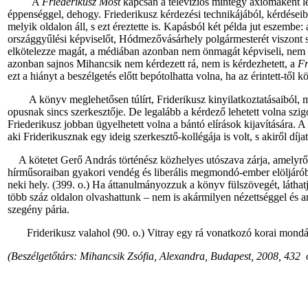
A
Friederikusz Most
kapcsán a televíziós mintegy axiómaként le
éppenséggel, dehogy. Friederikusz kérdezési technikájából, kérdései
melyik oldalon áll, s ezt éreztette is. Kapásból két példa jut eszemb
országgyűlési képviselőt, Hódmezővásárhely polgármesterét viszont sz
elkötelezze magát, a médiában azonban nem önmagát képviseli, nem le
azonban sajnos Mihancsik nem kérdezett rá, nem is kérdezhetett, a
Fr
ezt a hiányt a beszélgetés előtt bepótolhatta volna, ha az érintett-től
A könyv meglehetősen túlírt, Friderikusz kinyilatkoztatásaiból, mon
opusnak sincs szerkesztője. De legalább a kérdező lehetett volna szi
Friederikusz jobban ügyelhetett volna a bántó elírások kijavítására. 
aki Friderikusznak egy ideig szerkesztő-kollégája is volt, s akiről díjat
A kötetet Gerő András történész közhelyes utószava zárja, amelyrő
hírműsoraiban gyakori vendég és liberális megmondó-ember elöljáróba
neki hely. (399. o.) Ha áttanulmányozzuk a könyv fülszövegét, láthat
több száz oldalon olvashattunk – nem is akármilyen nézettséggel és a
szegény pária.
Friderikusz valahol (90. o.) Vitray egy rá vonatkozó korai mondását i
(Beszélgetőtárs: Mihancsik Zsófia, Alexandra, Budapest, 2008, 432 