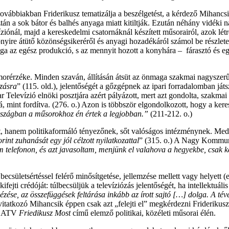
 továbbiakban
Friderikusz
tematizálja a beszélgetést, a kérdező Mihancs
ztán a
sok
bátor
és
balhés anyaga miatt kitiltják. Ezután néhány vidéki 
iónál, majd a kereskedelmi csatornáknál készített műsorairól, azok lét
bbnyire átütő közönségsikeréről
és
anyagi hozadékáról számol be részlete
ga
az
egész produkció, s
az
mennyit hozott a konyhára – fárasztó
és
eg
morérzéke. Minden szaván, állításán átsüt
az
önmaga szakmai nagyszerűs
ózásra
” (115. old.), jelentőségét a gőzgépnek
az
ipari forradalomban játs
 Televízió elnöki posztjára azért pályázott, mert azt gondolta, szakmai 
, mint fordítva. (276. o.) Azon is többször elgondolkozott, hogy a kere
rszágban a műsorokhoz én értek a legjobban.”
(211-212. o.)
nem politikaformáló tényezőnek, sőt valóságos intézménynek. Medgyes
nt zuhanását egy jól célzott nyilatkozattal
” (315. o.) A Nagy Kommuni
 telefonon, és azt javasoltam, menjünk el valahova a hegyekbe, csak ket
ületsértéssel felérő minősítgetése, jellemzése mellett vagy helyett (első
ifejti crédóját: túlbecsüljük a televíziózás jelentőségét, ha intellektuáli
ézése, az összefüggések feltárása inkább az írott sajtó […] dolga. A té
l vitatkozó Mihancsik éppen csak azt „felejti el” megkérdezni Friderik
az ATV
Friedikusz Most
című elemző politikai, közéleti műsorai élén.