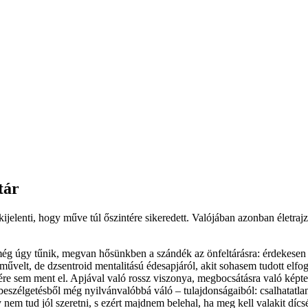
tár
kijelenti
,
hogy
műve
túl
őszintére
sikeredett
.
Valójában
azonban
életrajz
ég
úgy
tűnik
,
megvan
hősünkben
a
szándék
az
önfeltárásra
:
érdekesen
művelt
, de
dzsentroid
mentalitású
édesapjáról
,
akit
sohasem
tudott
elfo
ére
sem
ment
el.
Apjával
való
rossz
viszonya
,
megbocsátásra
való
képte
beszélgetésből
még
nyilvánvalóbbá
váló
–
tulajdonságaiból
:
csalhatatla
y
nem
tud
jól
szeretni
, s
ezért
majdnem
belehal
, ha meg
kell
valakit
dícs