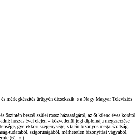
és
mérlegkészítés
ürügyén
dicsekszik
, s a
Nagy
Magyar
Televíziós
és
őszintén
beszél
szülei
rossz
házasságáról
,
az
őt
kilenc
éves
korától
gadni
:
húszas
évei
elején
–
közvetlenül
jogi
diplomája
megszerzése
lensége
,
gyerekkori
szegénysége
, s
talán
bizonyos
megalázottság-
nság-tudatából
,
szigorúságából
,
mérhetetlen
bizonyítási
vágyából
,
érnie
(61. o.)