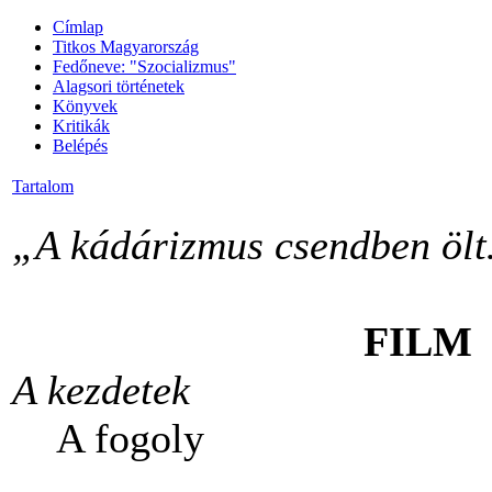
Címlap
Titkos Magyarország
Fedőneve: "Szocializmus"
Alagsori történetek
Könyvek
Kritikák
Belépés
Tartalom
„A kádárizmus csendben öl
FILM
A kezdetek
A fogoly