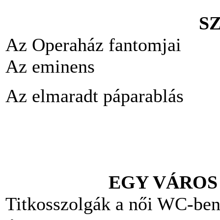
S
Az Operaház fantomjai
Az eminens
Az elmaradt páparablás
EGY VÁROS
Titkosszolgák a női WC-be