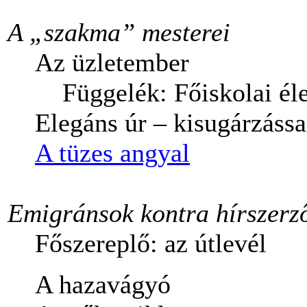
A „szakma” mesterei
Az üzletember
Függelék: Főiskolai él
Elegáns úr – kisugárzássa
A tüzes angyal
Emigránsok kontra hírszerz
Főszereplő: az útlevél
A hazavágyó