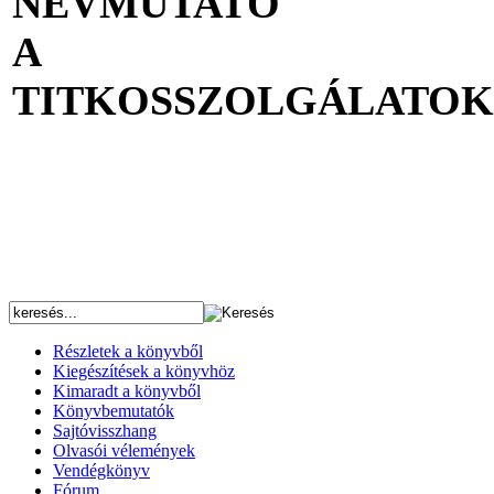
NÉVMUTATÓ
A
TITKOSSZOLGÁLATOK 
Részletek a könyvből
Kiegészítések a könyvhöz
Kimaradt a könyvből
Könyvbemutatók
Sajtóvisszhang
Olvasói vélemények
Vendégkönyv
Fórum