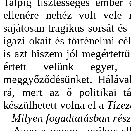
Talpig tisztességes ember 
ellenére nehéz volt vele 
sajátosan tragikus sorsát é
igazi okait és történelmi cé
is azt hiszem jól megértett
értett velünk egyet, 
meggyőződésünket. Hálával 
rá, mert az ő politikai t
készülhetett volna el a
Tízez
– Milyen fogadtatásban része
–
Azon a napon, amikor el