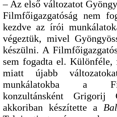
– Az első változatot Gyöngy
Filmfőigazgatóság nem foga
kezdve az írói munkálatok
végeztük, mivel Gyöngyöss
készülni. A Filmfőigazgató
sem fogadta el. Különféle, 
miatt újabb változatok
munkálatokba a Filmf
konzultánsként Grigorij
akkoriban készítette a
Ba