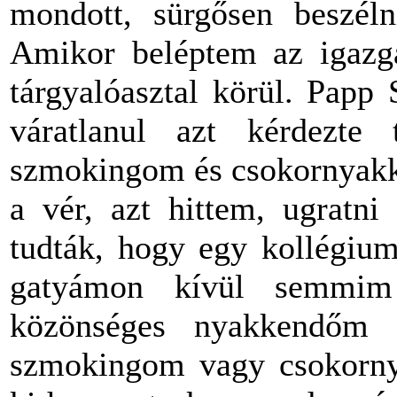
mondott, sürgősen beszéln
Amikor beléptem az igazga
tárgyalóasztal körül. Papp 
váratlanul azt kérdezte
szmokingom és csokornyakke
a vér, azt hittem, ugratni
tudták, hogy egy kollégium
gatyámon kívül semmim
közönséges nyakkendőm 
szmokingom vagy csokorny