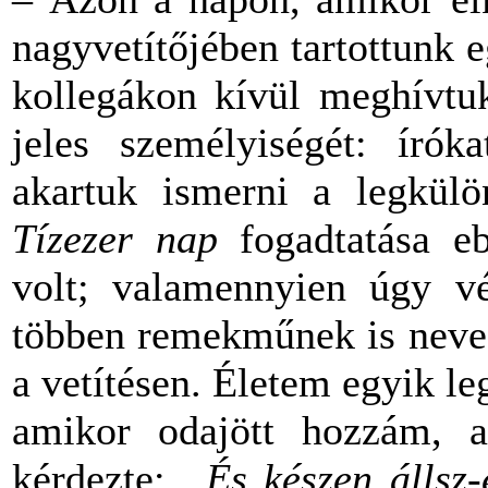
nagyvetítőjében tartottunk e
kollegákon kívül meghívtu
jeles személyiségét: írók
akartuk ismerni a legkül
Tízezer nap
fogadtatása eb
volt; valamennyien úgy vél
többen remekműnek is nevez
a vetítésen. Életem egyik l
amikor odajött hozzám, a
kérdezte:
„És készen állsz