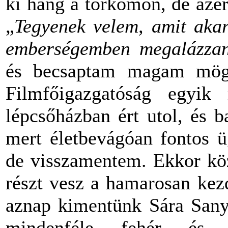
ki hang a torkomon, de azé
„
Tegyenek velem, amit aka
emberségemben megalázz
és becsaptam magam mögö
Filmfőigazgatóság egyik
lépcsőházban ért utol, és b
mert életbevágóan fontos ü
de visszamentem. Ekkor kö
részt vesz a hamarosan ke
aznap kimentünk Sára Sanyi
mindenféle fehér és f