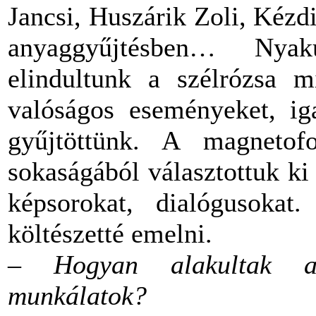
Jancsi, Huszárik Zoli, Kézdi
anyaggyűjtésben… Nya
elindultunk a szélrózsa m
valóságos eseményeket, iga
gyűjtöttünk. A magnetofo
sokaságából választottuk ki 
képsorokat, dialógusokat
költészetté emelni.
– Hogyan alakultak a 
munkálatok?