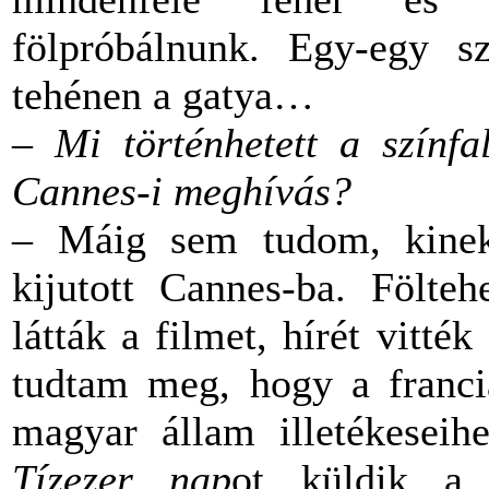
fölpróbálnunk. Egy-egy s
tehénen a gatya…
– Mi történhetett a színf
Cannes-i meghívás?
– Máig sem tudom, kine
kijutott Cannes-ba. Fölteh
látták a filmet, hírét vitt
tudtam meg, hogy a franciá
magyar állam illetékeseih
Tízezer nap
ot küldik a 