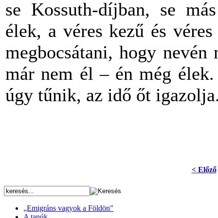
se Kossuth-díjban, se más
élek, a véres kezű és vére
megbocsátani, hogy nevén n
már nem él – én még élek. 
úgy tűnik, az idő őt igazolja
< Előző
„Emigráns vagyok a Földön"
A tanúk