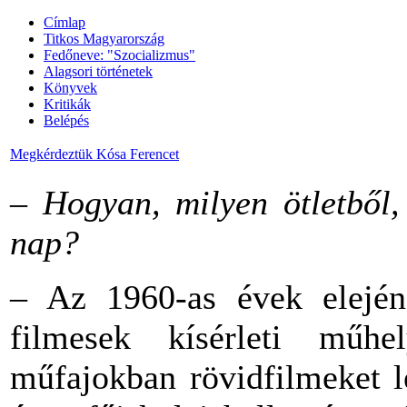
Címlap
Titkos Magyarország
Fedőneve: "Szocializmus"
Alagsori történetek
Könyvek
Kritikák
Belépés
Megkérdeztük Kósa Ferencet
– Hogyan, milyen ötletből, 
nap?
– Az 1960-as évek elején
filmesek kísérleti műhe
műfajokban rövidfilmeket le