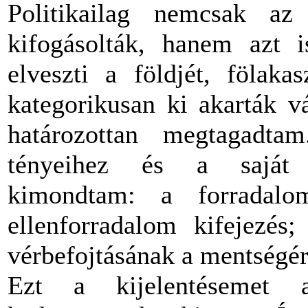
Politikailag nemcsak az 
kifogásolták, hanem azt 
elveszti a földjét, fölaka
kategorikusan ki akarták v
határozottan megtagadta
tényeihez és a saját i
kimondtam: a forradalo
ellenforradalom kifejezés
vérbefojtásának a mentségér
Ezt a kijelentésemet a