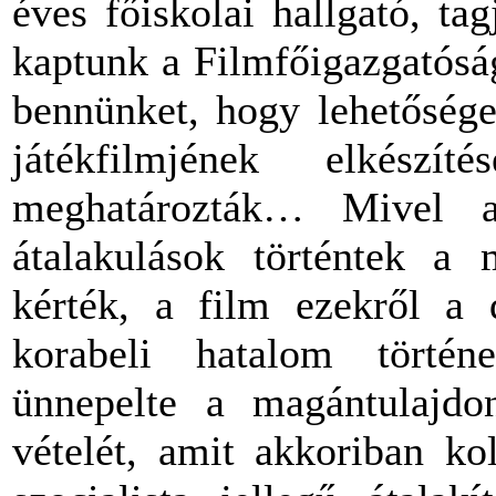
éves főiskolai hallgató, ta
kaptunk a Filmfőigazgatóság
bennünket, hogy lehetősége
játékfilmjének elkész
meghatározták… Mivel a
átalakulások történtek a 
kérték, a film ezekről a 
korabeli hatalom történ
ünnepelte a magántulajdo
vételét, amit akkoriban ko