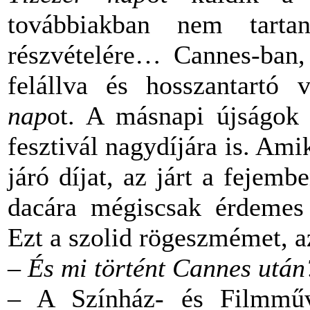
továbbiakban nem tart
részvételére… Cannes-ban, 
felállva és hosszantartó 
nap
ot. A másnapi újságok 
fesztivál nagydíjára is. Ami
járó díjat, az járt a fejem
dacára mégiscsak érdemes t
Ezt a szolid rögeszmémet, 
– És mi történt Cannes után
– A Színház- és Filmműv