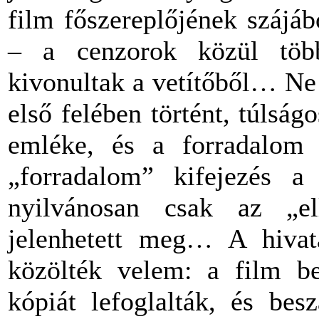
film főszereplőjének szájáb
– a cenzorok közül többe
kivonultak a vetítőből… Ne
első felében történt, túlsá
emléke, és a forradalom 
„forradalom” kifejezés a 
nyilvánosan csak az „el
jelenhetett meg… A hivata
közölték velem: a film b
kópiát lefoglalták, és besz