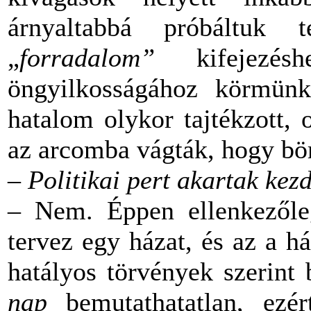
árnyaltabbá próbáltuk
„
forradalom”
kifejezés
öngyilkosságához körmün
hatalom olykor tajtékzott, 
az arcomba vágták, hogy bö
– Politikai pert akartak ke
– Nem. Éppen ellenkezőle
tervez egy házat, és az a h
hatályos törvények szerint
nap
bemutathatatlan, ezér