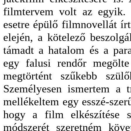
filmtervem volt az egyik.
esetre épülő filmnovellát 
elején, a kötelező beszolgá
támadt a hatalom és a para
egy falusi rendőr megölte
megtörtént szűkebb szül
Személyesen ismertem a tr
mellékeltem egy esszé-szerű
hogy a film elkészítése 
módszerét szeretném követ