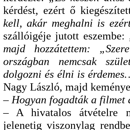
kérdést, ezért ő kiegészíte
kell, akár meghalni is ezér
szállóigéje jutott eszembe:
„
majd hozzátettem: „Szer
országban nemcsak szüle
dolgozni és élni is érdeme
Nagy László, majd keményen
–
Hogyan fogadták a filmet 
– A hivatalos átvételre 
jelenetig viszonylag rendb