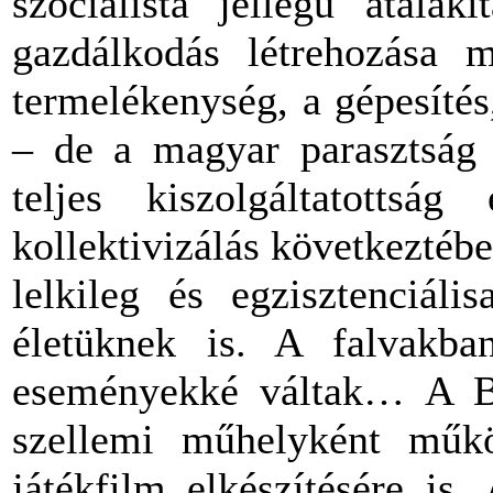
szocialista jellegű átala
gazdálkodás létrehozása m
termelékenység, a gépesítés
– de a magyar parasztság 
teljes kiszolgáltatottság
kollektivizálás következtéb
lelkileg és egzisztenciáli
életüknek is. A falvakba
eseményekké váltak… A Ba
szellemi műhelyként működ
játékfilm elkészítésére is