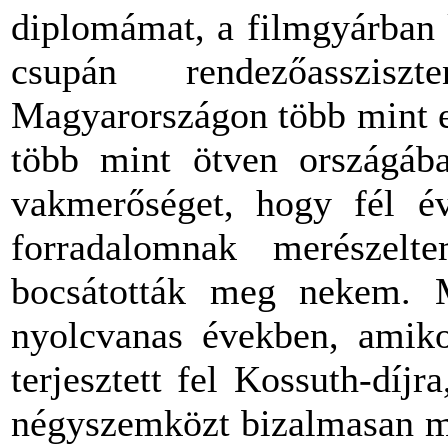
diplomámat, a filmgyárban 
csupán rendezőasszi
Magyarországon több mint eg
több mint ötven országába
vakmerőséget, hogy fél év
forradalomnak merészel
bocsátották meg nekem. M
nyolcvanas években, amiko
terjesztett fel Kossuth-díjr
négyszemközt bizalmasan m