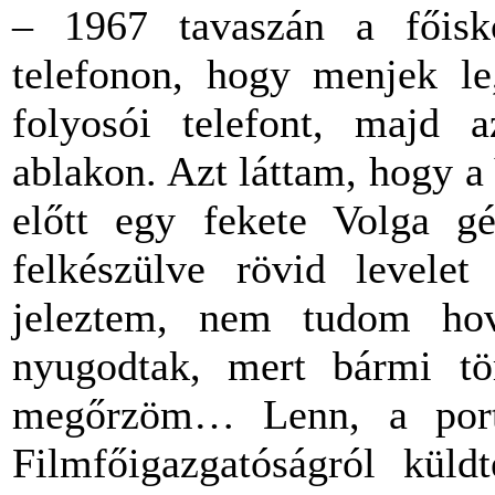
– 1967 tavaszán a főisko
telefonon, hogy menjek le
folyosói telefont, majd 
ablakon. Azt láttam, hogy a
előtt egy fekete Volga gé
felkészülve rövid levele
jeleztem, nem tudom hov
nyugodtak, mert bármi tör
megőrzöm… Lenn, a portá
Filmfőigazgatóságról küld