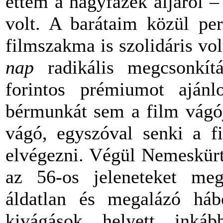
ettem a nagyfazék aljáról 
volt. A barátaim közül per
filmszakma is szolidáris vo
nap
radikális megcsonkítá
forintos prémiumot ajánl
bérmunkát sem a film vágó
vágó, egyszóval senki a f
elvégezni. Végül Nemeskürt
az 56-os jeleneteket megp
áldatlan és megalázó hábo
kivágások helyett inkáb