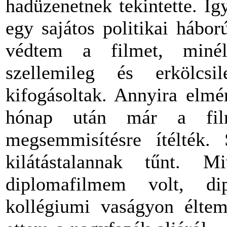
hadüzenetnek tekintette. Íg
egy sajátos politikai hábo
védtem a filmet, minél
szellemileg és erkölcsi
kifogásoltak. Annyira elmé
hónap után már a fil
megsemmisítésre ítélték
kilátástalannak tűnt.
diplomafilmem volt, d
kollégiumi vaságyon élte