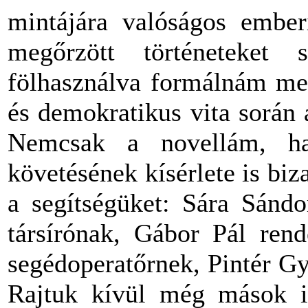
mintájára valóságos ember
megőrzött történeteket 
fölhasználva formálnám meg
és demokratikus vita során 
Nemcsak a novellám, ha
követésének kísérlete is biz
a segítségüket: Sára Sánd
társírónak, Gábor Pál rend
segédoperatőrnek, Pintér G
Rajtuk kívül még mások i