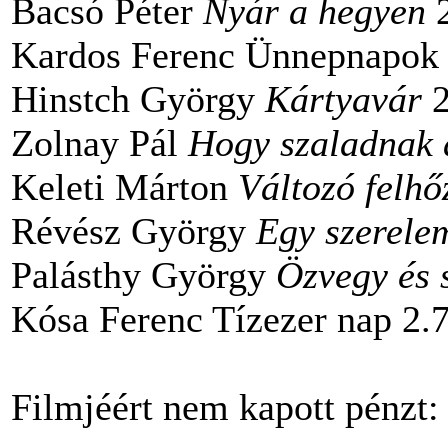
Bacsó Péter
Nyár a hegyen
2
Kardos Ferenc Ünnepnapok
Hinstch György
Kártyavár
2
Zolnay Pál
Hogy szaladnak 
Keleti Márton
Változó felhő
Révész György
Egy szerele
Palásthy György
Özvegy és 
Kósa Ferenc Tízezer nap 2.
Filmjéért nem kapott pénzt: