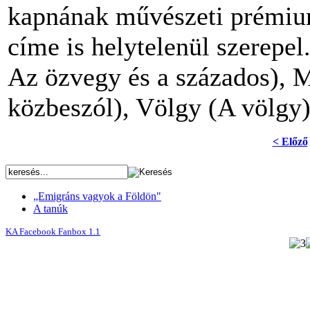
kapnának művészeti prémium
címe is helytelenül szerepe
Az özvegy és a százados),
közbeszól), Völgy (A völgy
< Előző
„Emigráns vagyok a Földön"
A tanúk
KA Facebook Fanbox 1.1