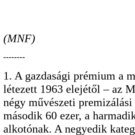
(MNF)
--------
1. A gazdasági prémium a meg
létezett 1963 elejétől – a
négy művészeti premizálási 
második 60 ezer, a harmadik 
alkotónak. A negyedik kateg