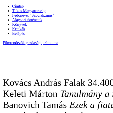
Címlap
Titkos Magyarország
Fedőneve: "Szocializmus"
Alagsori történetek
Könyvek
Kritikák
Belépés
Filmrendezők gazdasági prémiuma
Kovács András Falak 34.40
Keleti Márton
Tanulmány a 
Banovich Tamás
Ezek a fiat