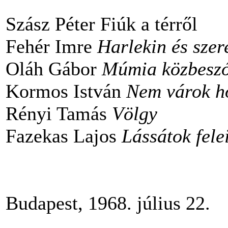
Szász Péter Fiúk a térről
Fehér Imre
Harlekin és szer
Oláh Gábor
Múmia közbeszó
Kormos István
Nem várok h
Rényi Tamás
Völgy
Fazekas Lajos
Lássátok fele
Budapest, 1968. j
Töl