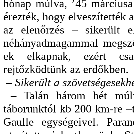
hónap múlva, ’45 márciusa
érezték, hogy elveszítették a
az elenőrzés – sikerült 
néhányadmagammal megszök
ek elkapnak, ezért cs
rejtőzködtünk az erdőkben.
– Sikerült a szövetségesekhe
– Talán három hét múlv
táborunktól kb 200 km-re –t
Gaulle egységeivel. Paran