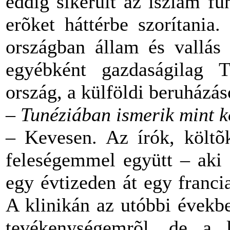
eddig sikerült az iszlám f
erõket háttérbe szorítania.
országban állam és vallás 
egyébként gazdaságilag T
ország, a külföldi beruházá
– Tunéziában ismerik mint k
– Kevesen. Az írók, költõ
feleségemmel együtt – aki 
egy évtizeden át egy francia
A klinikán az utóbbi évekb
tevékenységemrõl, de a 