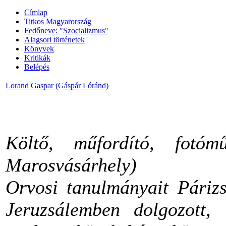
Címlap
Titkos Magyarország
Fedőneve: "Szocializmus"
Alagsori történetek
Könyvek
Kritikák
Belépés
Lorand Gaspar (Gáspár Lóránd)
Költő, műfordító, fotómű
Marosvásárhely)
Orvosi tanulmányait Párizs
Jeruzsálemben dolgozott, 