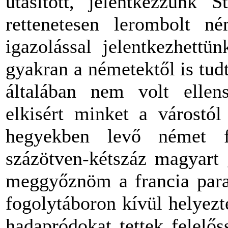
utasított, jelentkezzünk 
rettenetesen lerombolt n
igazolással jelentkezhettü
gyakran a németektől is tud
általában nem volt ellen
elkisért minket a várostól
hegyekben levő német f
százötven-kétszáz magyart 
meggyőznöm a francia para
fogolytáboron kívül helyez
hadapródokat tettek felelő