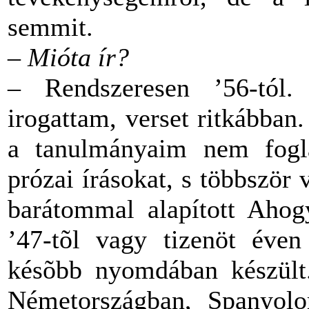
semmit.
– Mióta ír?
– Rendszeresen ’56-tól
irogattam, verset ritkábban
a tanulmányaim nem fogla
prózai írásokat, s többször
barátommal alapított Ahog
’47-tõl vagy tizenöt éven 
késõbb nyomdában készült
Németországban, Spanyolor