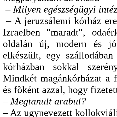
–
Milyen egészségügyi inté
– A jeruzsálemi kórház ere
Izraelben "maradt", odaér
oldalán új, modern és jól
elkészült, egy szállodában
kórházban sokkal szerén
Mindkét magánkórházat a fr
és fõként azzal, hogy fizetet
– Megtanult arabul?
– Az ugynevezett kollokviáli