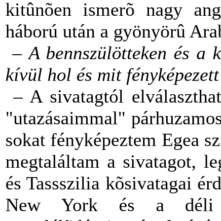
kitûnõen ismerõ nagy ango
háború után a gyönyörû Ara
–
A bennszülötteken és a 
kívül hol és mit fényképezett
– A sivatagtól elválaszthat
"utazásaimmal" párhuzamosa
sokat fényképeztem Egea szi
megtaláltam a sivatagot, l
és Tassszilia kõsivatagai é
New York és a déli s