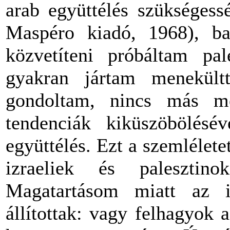
arab együttélés szükségessé
Maspéro kiadó, 1968), bal
közvetíteni próbáltam pal
gyakran jártam menekült
gondoltam, nincs más me
tendenciák kiküszöbölés
együttélés. Ezt a szemlélete
izraeliek és palesztino
Magatartásom miatt az iz
állítottak: vagy felhagyok