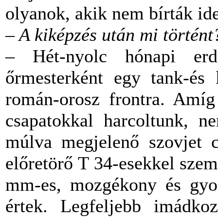
olyanok, akik nem bírták ide
– A kiképzés után mi történt
– Hét-nyolc hónapi erd
őrmesterként egy tank-és l
román-orosz frontra. Amíg 
csapatokkal harcoltunk, n
múlva megjelenő szovjet c
előretörő T 34-esekkel sze
mm-es, mozgékony és gyor
értek. Legfeljebb imádkoz