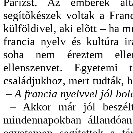
Párizst. Az emberek ált
segítõkészek voltak a Fran
külföldivel, aki elõtt – ha m
francia nyelv és kultúra i
soha nem éreztem ellens
ellenszenvet. Egyetemi
családjukhoz, mert tudták, 
– A francia nyelvvel jól bol
– Akkor már jól beszélt
mindennapokban állandóan
egyetemen segítettek a tá