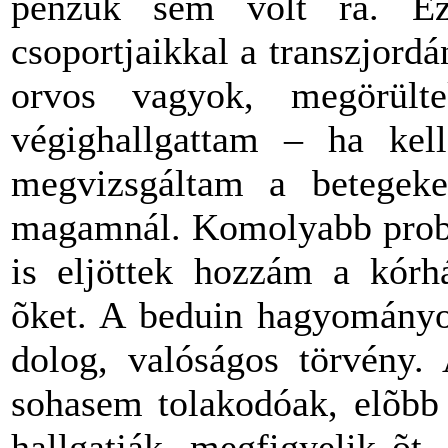
pénzük sem volt rá. Ezé
csoportjaikkal a transzjord
orvos vagyok, megörült
végighallgattam – ha kell
megvizsgáltam a betegeket
magamnál. Komolyabb probl
is eljöttek hozzám a kórh
õket. A beduin hagyományo
dolog, valóságos törvény.
sohasem tolakodóak, elõbb 
hallgatják, megfigyelik õt.