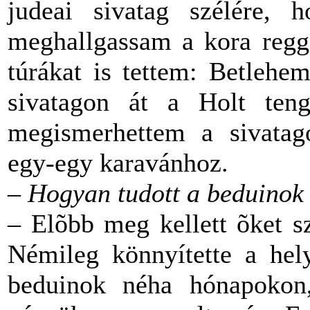
judeai sivatag szélére,
meghallgassam a kora regg
túrákat is tettem: Betlehem
sivatagon át a Holt ten
megismerhettem a sivatag
egy-egy karavánhoz.
–
Hogyan tudott a beduinok
– Elõbb meg kellett õket sz
Némileg könnyítette a hel
beduinok néha hónapokon,