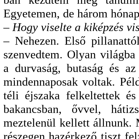
Egyetemen, de három hónap 
– Hogy viselte a kiképzés vi
– Nehezen. Első pillanattó
szenvedtem. Olyan világba 
a durvaság, butaság és az 
mindennaposak voltak. Péld
téli éjszaka felkeltettek 
bakancsban, ővvel, hátiz
meztelenül kellett állnunk
részegen hazérkező tiszt fe