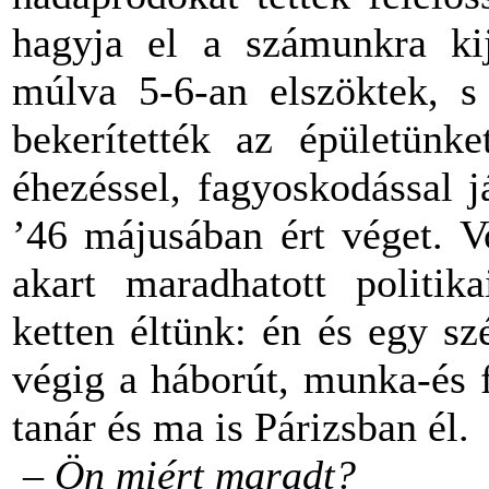
hagyja el a számunkra kije
múlva 5-6-an elszöktek, s 
bekerítették az épületünke
éhezéssel, fagyoskodással 
’46 májusában ért véget. Vo
akart maradhatott politik
ketten éltünk: én és egy sz
végig a háborút, munka-és 
tanár és ma is Párizsban él.
– Ön miért maradt?