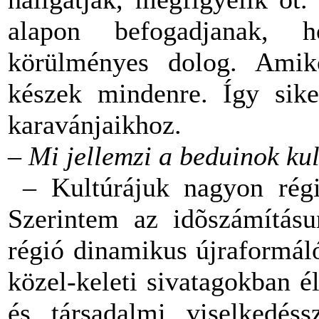
alapon befogadjanak, h
körülményes dolog. Amik
készek mindenre. Így sike
karavánjaikhoz.
– Mi jellemzi a beduinok ku
– Kultúrájuk nagyon régi 
Szerintem az idõszámításu
régió dinamikus újraformáló
közel-keleti sivatagokban 
és társadalmi viselkedéssz