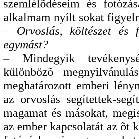
szemlélõdéseim és fotózás
alkalmam nyílt sokat figyeln
– Orvoslás, költészet és f
egymást?
– Mindegyik tevékenys
különbözõ megnyilvánulá
meghatározott emberi lényn
az orvoslás segítettek-se
magamat és másokat, megis
az ember kapcsolatát az õt k