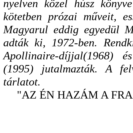
nyelven közel húsz könyve
kötetben prózai műveit, ess
Magyarul eddig egyedül Mi
adták ki, 1972-ben. Rendkí
Apollinaire-díjjal(1968) 
(1995) jutalmazták.
A fel
tárlatot.
"AZ ÉN HAZÁM A FRA