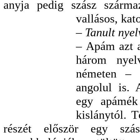
anyja pedig szász származ
vallásos, ka
– Tanult nyel
– Apám azt a
három nyel
németen – k
angolul is. 
egy apámék 
kislánytól. 
részét először egy sz