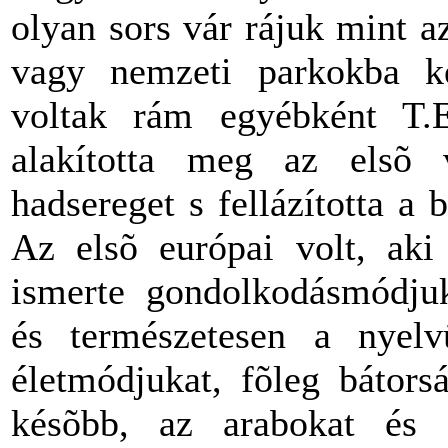
olyan sors vár rájuk mint az
vagy nemzeti parkokba ké
voltak rám egyébként T.
alakította meg az elsõ 
hadsereget s fellázította a 
Az elsõ európai volt, aki 
ismerte gondolkodásmódjuka
és természetesen a nyelv
életmódjukat, fõleg bátors
késõbb, az arabokat és f