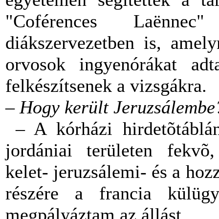
"Coférences La
ë
nnec"
diákszervezetben is, amely
orvosok ingyenórákat adt
felkészítsenek a vizsgákra.
–
Hogy került Jeruzsálembe
– A kórházi hirdetõtáblá
jordániai területen fekvõ,
kelet- jeruzsálemi- és a hoz
részére a francia külügy
megpályáztam az állást.