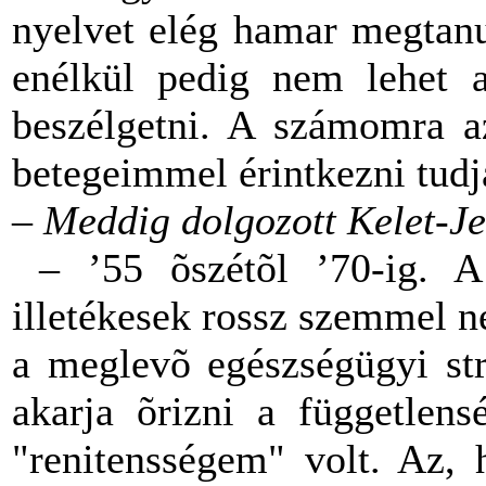
nyelvet elég hamar megtanu
enélkül pedig nem lehet a 
beszélgetni. A számomra a
betegeimmel érintkezni tudj
– Meddig dolgozott Kelet-J
– ’55 õszétõl ’70-ig. A 
illetékesek rossz szemmel 
a meglevõ egészségügyi str
akarja õrizni a független
"renitensségem" volt. Az, 