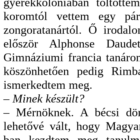
gyerekkolóniában töltötte
koromtól vettem egy pári
zongoratanártól. Ő irodalo
először Alphonse Daude
Gimnáziumi francia tanárom
köszönhetően pedig Rimba
ismerkedtem meg.
– Minek készült?
– Mérnöknek. A bécsi dönt
lehetővé vált, hogy Magya
ban kezdtem meg tanulm