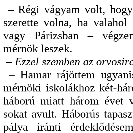
– Régi vágyam volt, hogy 
szerette volna, ha valaho
vagy Párizsban – végze
mérnök leszek.
– Ezzel szemben az orvosira
– Hamar rájöttem ugyanis
mérnöki iskolákhoz két-hár
háború miatt három évet v
sokat avult. Háborús tapasz
pálya iránti érdeklődése