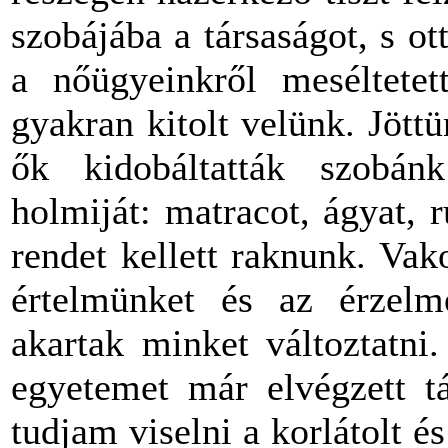
szobájába a társaságot, s ot
a nőügyeinkről meséltetet
gyakran kitolt velünk. Jöttü
ők kidobáltatták szobá
holmiját: matracot, ágyat, r
rendet kellett raknunk. Va
értelmünket és az érzelm
akartak minket változtatni
egyetemet már elvégzett tá
tudjam viselni a korlátolt 