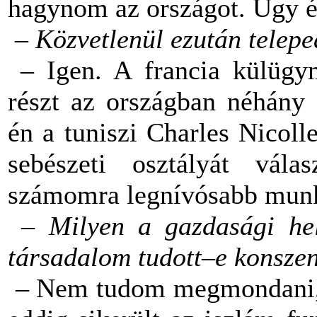
hagynom az országot. Úgy é
– Közvetlenül ezután telepe
– Igen. A francia külügymi
részt az országban néhány 
én a tuniszi Charles Nicoll
sebészeti osztályát vála
számomra legnívósabb munk
–
Milyen a gazdasági he
társadalom tudott–e konszen
– Nem tudom megmondani, m