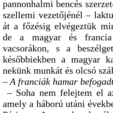
pannonhalmi bencés szerzet
szellemi vezetőjénél – laktu
át a főzésig elvégeztük mi
de a magyar és francia
vacsorákon, s a beszélge
későbbiekben a magyar kat
nekünk munkát és olcsó száll
– A franciák hamar befogad
– Soha nem felejtem el azt
amely a háború utáni évekbe