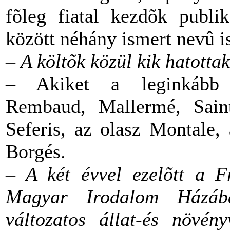
fõleg fiatal kezdõk publi
között néhány ismert nevû i
–
A költõk közül kik hatotta
– Akiket a leginkább o
Rembaud, Mallermé, Saint
Seferis, az olasz Montale,
Borgés.
– A két évvel ezelõtt a F
Magyar Irodalom Házába
változatos állat-és növén