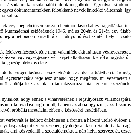
yen társadalmi kapcsolathálót tudunk megalkotni. Egy olyan struktúra
ol az egyes dokumentumokban felbukkanó nevek linkekké változnak, így
rajzol ki.
nek egy meglehetősen kusza, ellentmondásokkal és tragédiákkal teli
atérő kunmadarasi zsidóságnak 1946. május 20-án és 21-én egy újabb
 tömeg a hetipiacon támadt rá a – túlnyomórészt szintén helyi – zsidó
et.
felelevenítésének tétje nem valamiféle akkurátusan végigvezetetett
álásával egy egységesnek vélt képet alkothassunk erről a tragédiáról.
ta igazság birtokosa lesz.
ának, heterogenitásának nevezhetnénk, az ebben a kötetben talán még
l egzisztenciális tétje lesz annak, hogy megértse, mi vezethetett a
ő tanítója lesz az, akit a támadássorozat után értelmi szerzőnek,
nyilallott, hogy ennek a viharverésnek a legsúlyosabb villámcsapása
gosan a kunvadasi pogrom áll, hanem az abba ágyazott, azzal szoros
 helyét próbálja megtalálni ebben a közösségi tragédiában.
 verbuvált és indított önkéntesen a frontra a háború utolsó évében a
a helyi kisgazdapárt szervezésében, gyalogosan kíséri Sándort a karcagi
ak, ami közvetlenül a szociáldemokrata párt helyi szervezetét, ezzel