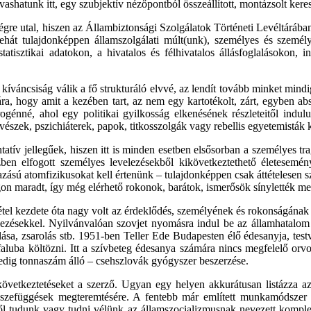
lvashatunk
itt
,
egy
szubjektív
nézőpontból
összeállított
,
montázsolt
kere
ségre
utal
,
hiszen
az
Állambiztonsági
Szolgálatok
Történeti
Levéltárába
tehát
tulajdonképpen
államszolgálati
múlt
(
unk
),
személyes
és
személ
statisztikai
adatokon
, a
hivatalos
és
félhivatalos
állásfoglalásokon
,
i
,
kíváncsiság
válik
a
fő
strukturáló
elvvé
,
az
lendít
tovább
minket
mindi
ra
,
hogy
amit
a
kezében
tart,
az
nem
egy
kartotékolt
,
zárt
,
egyben
abs
rogénné
,
ahol
egy
politikai
gyilkosság
elkenésének
részleteitől
indul
vészek
,
pszichiáterek
,
papok
,
titkosszolgák
vagy
rebellis
egyetemisták
tatív jellegűek,
hiszen
itt
is minden esetben elsősorban a
személyes
tra
özben elfogott
személyes
levelezésekből kikövetkeztethető életesemé
zású atomfizikusokat kell értenünk –
tulajdonképpen
csak áttételesen 
n maradt, így még elérhető rokonok, barátok, ismerősök sínylették me
el kezdete óta nagy volt
az
érdeklődés, személyének
és
rokonságának m
lezésekkel. Nyilvánvalóan szovjet nyomásra indul be
az
államhatalom
ása, zsarolás stb. 1951-ben Teller Ede Budapesten élő édesanyja, testv
aluba költözni. Itt a szívbeteg édesanya
számára
nincs megfelelő orvos
edig
tonnaszám álló – csehszlovák gyógyszer beszerzése.
etkeztetéseket a szerző. Ugyan egy helyen akkurátusan listázza az á
kt összefüggések megteremtésére. A fentebb már említett munkamódsz
l tudunk vagy tudni vélünk az államszocializmusnak nevezett komplex 