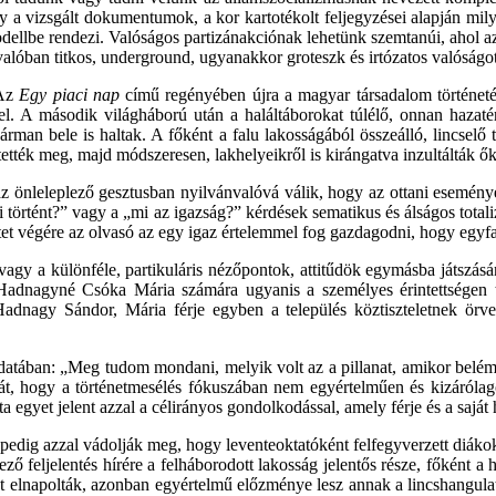
y a vizsgált dokumentumok, a kor kartotékolt feljegyzései alapján mil
i modellbe rendezi. Valóságos partizánakciónak lehetünk szemtanúi, ah
alóban titkos, underground, ugyanakkor groteszk és irtózatos valóságot 
 Az
Egy piaci nap
című regényében újra a magyar társadalom történeté
i fel. A második világháború után a haláltáborokat túlélő, onnan haz
hárman bele is haltak. A főként a falu lakosságából összeálló, lincselő
ették meg, majd módszeresen, lakhelyeikről is kirángatva inzultálták ők
nleleplező gesztusban nyilvánvalóvá válik, hogy az ottani események 
történt?” vagy a „mi az igazság?” kérdések sematikus és álságos totaliz
tet végére az olvasó az egy igaz értelemmel fog gazdagodni, hogy egyfaj
agy a különféle, partikuláris nézőpontok, attitűdök egymásba játszás
t Hadnagyné Csóka Mária számára ugyanis a személyes érintettségen tú
dnagy Sándor, Mária férje egyben a település köztiszteletnek örvend
atában: „Meg tudom mondani, melyik volt az a pillanat, amikor belém 
ehát, hogy a történetmesélés fókuszában nem egyértelműen és kizáróla
a egyet jelent azzal a célirányos gondolkodással, amely férje és a saját
dig azzal vádolják meg, hogy leventeoktatóként felfegyverzett diákokat
ező feljelentés hírére a felháborodott lakosság jelentős része, főként 
t elnapolták, azonban egyértelmű előzménye lesz annak a lincshangulatn