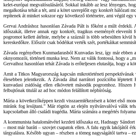
kelet-európai megvalósulásáról. Sokkal inkább az lesz lényeges, hog
megalkotása tehát a tét, ami a kötet szereplőit egy konkrét hálózat
repítenek át minket sokszor egy következő történetre, ami végül egy v
Gervai Andráshoz hasonlóan Závada Pált is főként a múlt érdekli.
időszakát, illetve annak egy konkrét, tragikus eseményét elevenít
pogromot kellett átélnie, melybe a száznál is több sebesülten kívül 
kereskedőkre. Először csak bódéikat verték szét, portékáikat semmisít
Závada regényében Kunmadarasból Kunvadas lesz, így már ebben az ö
oknyomozói, történeti munka lesz. Nem az válik fontossá, hogy a „mi 
Gervaihoz hasonlóan tehát Závada is erőteljesen elutasítja, hogy a kö
Amit a Titkos Magyarország kapcsán mikrotörténeti perspektívának v
élesebben jelentkezik. A Závada által narrátori pozícióba léptetet
kunvadasi zsidóság ellen elkövetett második pogromhoz. Hiszen Ha
felbujtónak titulál az ad hoc módon felállított népbíróság.
Mária a következőképpen kezdi visszaemlékezéseit a kötet első mond
miránk fog lesújtani.” Már rögtön az elején nyilvánvalóvá válik t
kapcsolatban álló családi tragédia. Mária számára a megértés folyamat
A kommunista hatalomátvétel kezdeti időszaka ez, Hadnagy Sándort pe
– most már baráti – szovjet csapatok ellen. A falu egyik lakójától érk
tárgyalásra. Később ugyan – részben a tömeg nagyságától tartva – ez