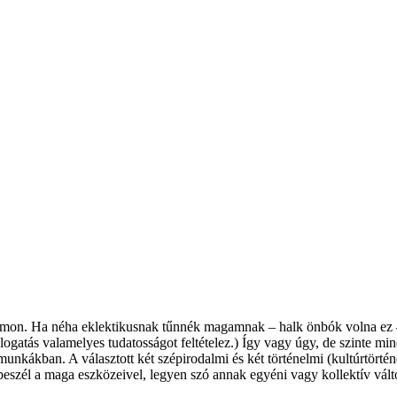
omon. Ha néha eklektikusnak tűnnék magamnak – halk önbók volna ez –
gatás valamelyes tudatosságot feltételez.) Így vagy úgy, de szinte mindi
kákban. A választott két szépirodalmi és két történelmi (kultúrtörténe
 beszél a maga eszközeivel, legyen szó annak egyéni vagy kollektív vá