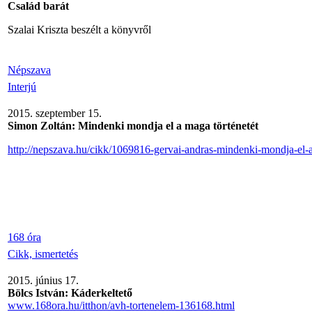
Család barát
Szalai Kriszta beszélt a könyvről
Népszava
Interjú
2015. szeptember 15.
Simon Zoltán: Mindenki mondja el a maga történetét
http://nepszava.hu/cikk/1069816-gervai-andras-mindenki-mondja-el-a
168 óra
Cikk, ismertetés
2015. június 17.
Bölcs István: Káderkeltető
www.168ora.hu/itthon/avh-tortenelem-136168.html