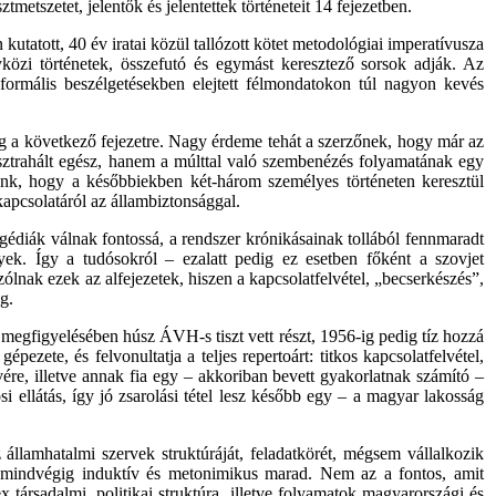
sztmetszetet
,
jelentők
és
jelentettek
történeteit
14
fejezetben
.
n
kutatott
, 40
év
iratai
közül
tallózott
kötet
metodológiai
imperatívusza
yközi
történetek
,
összefutó
és
egymást
keresztező
sorsok
adják
.
Az
nformális
beszélgetésekben
elejtett
félmondatokon
túl
nagyon
kevés
g
a
következő
fejezetre
.
Nagy
érdeme
tehát
a
szerzőnek
,
hogy
már
az
ztrahált
egész
,
hanem
a
múlttal
való
szembenézés
folyamatának
egy
unk
,
hogy
a
későbbiekben
két-három
személyes
történeten
keresztül
kapcsolatáról
az
állambiztonsággal
.
gédiák válnak fontossá, a rendszer krónikásainak tollából fennmaradt
nyek.
Így
a tudósokról – ezalatt
pedig
ez esetben
főként
a szovjet
szólnak ezek
az
alfejezetek,
hiszen
a kapcsolatfelvétel, „becserkészés”,
g.
egfigyelésében húsz ÁVH-s tiszt vett részt, 1956-ig
pedig
tíz hozzá
 gépezete,
és
felvonultatja a teljes repertoárt: titkos kapcsolatfelvétel,
ére, illetve annak fia
egy
– akkoriban bevett gyakorlatnak számító –
i ellátás, így jó zsarolási tétel lesz később
egy
– a magyar lakosság
llamhatalmi szervek struktúráját, feladatkörét, mégsem vállalkozik
er mindvégig induktív és metonimikus marad. Nem az a fontos, amit
társadalmi, politikai struktúra, illetve folyamatok magyarországi és