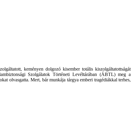
lgáltatott, keményen dolgozó kisember totális kiszolgáltatottságát
lambiztonsági Szolgálatok Történeti Levéltárában (ÁBTL) meg a
okat olvasgatta. Mert, bár munkája tárgya emberi tragédiákkal terhes,