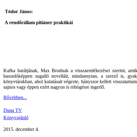
Tódor János:
A rendőrállam pitiáner praktikái
Kafka barátjának, Max Brodnak a visszaemlékezései szerint, amikor
hasonlóképpen sugalló novelláit, mindannyian, a szerző is, g
könyvtárakban, ahol kutatásait végezte, hányszor kellett visszatarta
sajnos vagy éppen ezért nagyon is röhögésre ingerlő.
Bővebben...
Duna TV
Könyvajánló
2015. december 4.