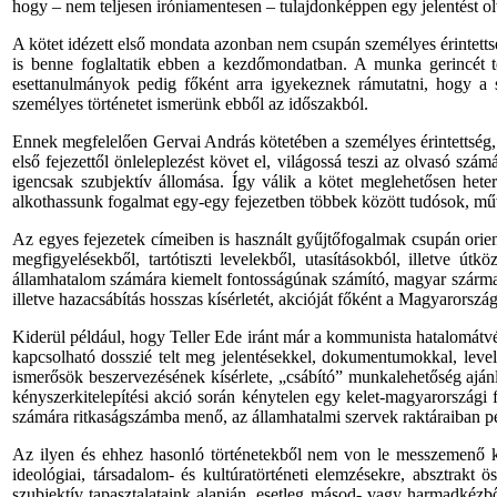
hogy
–
nem
teljesen
iróniamentesen
–
tulajdonképpen
egy
jelentést
o
A
kötet
idézett
első
mondata
azonban
nem
csupán
személyes
érintett
is
benne
foglaltatik
ebben
a
kezdőmondatban
. A
munka
gerincét
esettanulmányok
pedig
főként
arra
igyekeznek
rámutatni
,
hogy
a
személyes
történetet
ismerünk
ebből
az
időszakból
.
Ennek
megfelelően
Gervai
András
kötetében
a
személyes
érintettség
első
fejezettől
önleleplezést
követ
el,
világossá
teszi
az
olvasó
számá
igencsak
szubjektív
állomása
.
Így
válik
a
kötet
meglehetősen
hete
alkothassunk
fogalmat
egy-egy
fejezetben
többek
között
tudósok
,
mű
Az
egyes fejezetek címeiben is használt gyűjtőfogalmak
csupán
orien
megfigyelésekből, tartótiszti levelekből, utasításokból, illetve útk
államhatalom
számára
kiemelt fontosságúnak számító, magyar szárma
illetve hazacsábítás hosszas kísérletét, akcióját
főként
a Magyarországo
Kiderül például,
hogy
Teller Ede iránt
már
a kommunista hatalomátvét
kapcsolható dosszié telt meg jelentésekkel, dokumentumokkal, leve
ismerősök beszervezésének kísérlete, „csábító” munkalehetőség ajánl
kényszerkitelepítési akció során kénytelen
egy
kelet-magyarországi f
számára
ritkaságszámba menő,
az
államhatalmi szervek raktáraiban
p
Az ilyen és ehhez hasonló történetekből nem von le messzemenő köv
ideológiai, társadalom- és kultúratörténeti elemzésekre, absztra
szubjektív tapasztalataink alapján, esetleg másod- vagy harmadkézbő