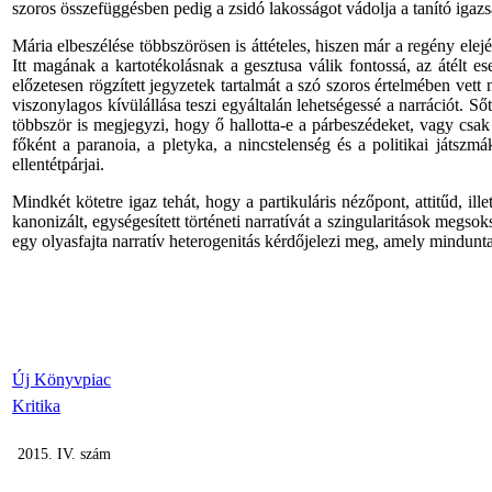
szoros összefüggésben pedig a zsidó lakosságot vádolja a tanító igaz
Mária elbeszélése többszörösen is áttételes, hiszen már a regény ele
Itt magának a kartotékolásnak a gesztusa válik fontossá, az átélt 
előzetesen rögzített jegyzetek tartalmát a szó szoros értelmében vett 
viszonylagos kívülállása teszi egyáltalán lehetségessé a narrációt. S
többször is megjegyzi, hogy ő hallotta-e a párbeszédeket, vagy csak
főként a paranoia, a pletyka, a nincstelenség és a politikai játszm
ellentétpárjai.
Mindkét kötetre igaz tehát, hogy a partikuláris nézőpont, attitűd, 
kanonizált, egységesített történeti narratívát a szingularitások megs
egy olyasfajta narratív heterogenitás kérdőjelezi meg, amely minduntal
Új Könyvpiac
Kritika
2015. IV. szám