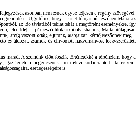
 a feljegyzések azonban nem esnek egybe teljesen a regény szövegével.
it megrendülése. Úgy tűnik, hogy a kötet túlnyomó részében Mária az
zőpontból, az idő távlatából tekint tehát a megtörtént eseményekre, így
idegen, jelen idejű – párbeszédblokkokat olvashatunk, Mária utólagosan
entik, amíg viszont odáig eljutunk, alapjaiban kérdőjeleződnek meg –
övető és áldozat, zsarnok és elnyomott hagyományos, leegyszerűsített
kus marad. A szemünk előtt foszlik történetekké a történelem, hogy a
gy „igaz” értelem megértésének – már eleve kudarcra ítélt – kényszerét
lságosságaira, esetlegességeire is.