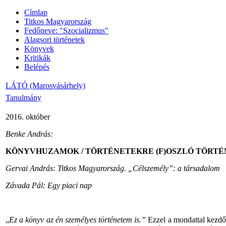
Címlap
Titkos Magyarország
Fedőneve: "Szocializmus"
Alagsori történetek
Könyvek
Kritikák
Belépés
LÁTÓ (Marosvásárhely)
Tanulmány
2016.
október
Benke
András
:
KÖNYVHUZAMOK
/
TÖRTÉNETEKRE
(F)
OSZLÓ
TÖRTÉ
Gervai
András
:
Titkos
Magyarország
.
„Célszemély”
: a
társadalom
Závada
Pál
:
Egy
piaci
nap
„
Ez
a
könyv
az
én
személyes
történetem
is.”
Ezzel
a
mondattal
kezdő