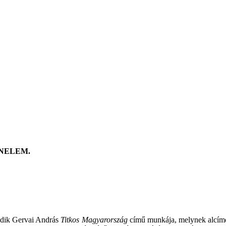
NELEM
.
dik
Gervai
András
Titkos
Magyarország
című
munkája
,
melynek
alcím