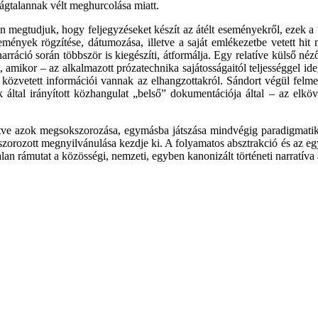
ságtalannak vélt meghurcolása miatt.
jén megtudjuk, hogy feljegyzéseket készít az átélt eseményekről, ezek
események rögzítése, dátumozása, illetve a saját emlékezetbe vetett h
narráció során többször is kiegészíti, átformálja. Egy relatíve külső né
őt, amikor – az alkalmazott prózatechnika sajátosságaitól teljességgel 
 közvetett információi vannak az elhangzottakról. Sándort végül felm
ák által irányított közhangulat „belső” dokumentációja által – az el­k
illetve azok megsokszorozása, egymásba játszása mindvégig paradigmati
okszorozott megnyilvánulása kezdje ki. A folyamatos absztrakció és az e
an rámutat a közösségi, nemzeti, egyben kanonizált történeti narratíva á