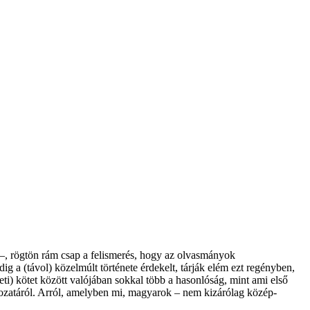
, rögtön rám csap a felismerés, hogy az olvasmányok
g a (távol) közelmúlt története érdekelt, tárják elém ezt regényben,
ti) kötet között valójában sokkal több a hasonlóság, mint ami első
ltozatáról. Arról, amelyben mi, magyarok – nem kizárólag közép-