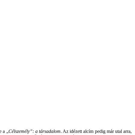
e
a
„
Célszemély”
: a
társadalom
.
Az
idézett
alcím
pedig
már
utal
arra
,