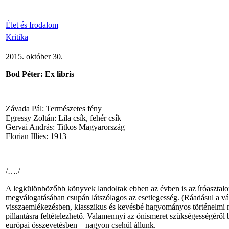
Élet és Irodalom
Kritika
2015. október 30.
Bod Péter: Ex libris
Závada Pál: Természetes fény
Egressy Zoltán: Lila csík, fehér csík
Gervai András: Titkos Magyarország
Florian Illies: 1913
/…./
A legkülönbözőbb könyvek landoltak ebben az évben is az íróasztal
megválogatásában csupán látszólagos az esetlegesség. (Ráadásul a válo
visszaemlékezésben, klasszikus és kevésbé hagyományos történelmi mun
pillantásra feltételezhető. Valamennyi az önismeret szükségességéről
európai összevetésben – nagyon csehül állunk.