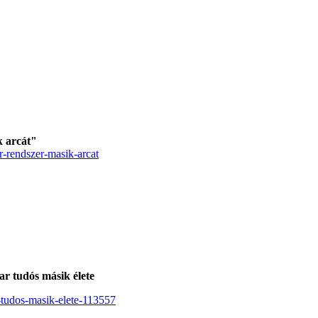
k arcát"
r-rendszer-masik-arcat
ar tudós másik élete
r-tudos-masik-elete-113557