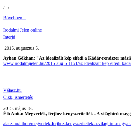
/.../
Bővebben...
Irodalmi Jelen online
Interjú
2015. augusztus 5.
Ayhan Gökhan: "Az idealizált kép elfedi a Kádár-rendszer mási
www.irodalmijelen.hu/2015-aug-5-1151/az-idealizalt-kep-elfedi-kada
Válasz.hu
Cikk, ismertetés
2015. május 18.
Élő Anita: Megverték, férjhez kényszerítették - A világhírű mayg
alasz.hu/itthon/megvertek-ferjhez-kenyszeritettek-a-vilaghiru-magya