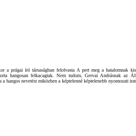
 a prágai író társaságban felolvasta A pert meg a hatalomnak kiszo
yakorta hangosan felkacagtak. Nem tudom, Gervai Andrásnak az Ál
nia a hangos nevetést miközben a képtelenné képtelenebb nyomozati irat